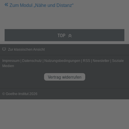
Zum Modul „Nähe und Distanz“
TOP
Zur klassischen Ansicht
Impressum
|
Datenschutz
|
Nutzungsbedingungen
|
RSS
|
Newsletter
|
Soziale
Medien
Vertrag widerrufen
© Goethe-Institut 2026