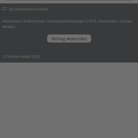
Zur klassischen Ansicht
Impressum
|
Datenschutz
|
Nutzungsbedingungen
|
RSS
|
Newsletter
|
Soziale
Medien
Vertrag widerrufen
© Goethe-Institut 2026