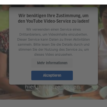
Wir benötigen Ihre Zustimmung, um
den YouTube Video-Service zu laden!
Wir verwenden einen Service eines
Drittanbieters, um Videoinhalte einzubetten.
Dieser Service kann Daten zu Ihren Aktivitäten
sammeln. Bitte lesen Sie die Details durch und
stimmen Sie der Nutzung des Service zu, um
dieses Video anzusehen.
Mehr Informationen
Akzeptieren