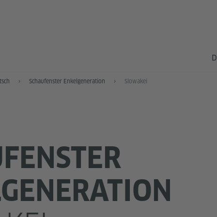
D
tsch
Schaufenster Enkelgeneration
Slowakei
UFENSTER
LGENERATION