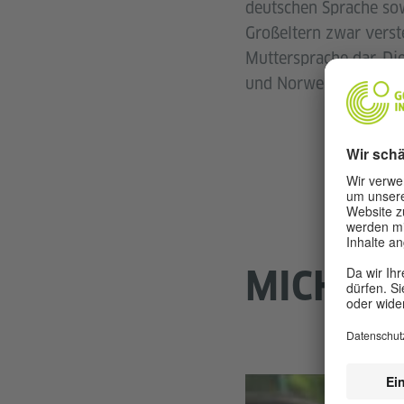
deutschen Sprache sow
Großeltern zwar verste
Muttersprache dar. Die
und Norwegisch studier
MICHAEL