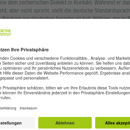
ie dem zecherischen Dialekt in Kontakt. Während er das
ht, aber nicht spricht, stellt die deutsche Standardsprach
 Bindung zur deutschen Sprache ist tief. William, der in
t, betrachtet sich selbst zu gleichen Teilen als Deutsch
A (*1987), KOŠICE