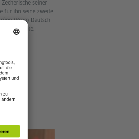
 Zecherische seiner
e für ihn seine zweite
 Brünn (Brno) Deutsch
er und Slowake.