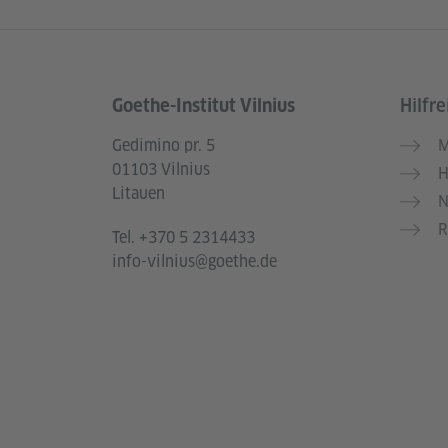
Goethe-Institut Vilnius
Hilfre
Service- und Informationsbereich
Gedimino pr. 5
M
01103 Vilnius
H
Litauen
N
R
Tel.
+370 5 2314433
info-vilnius@goethe.de