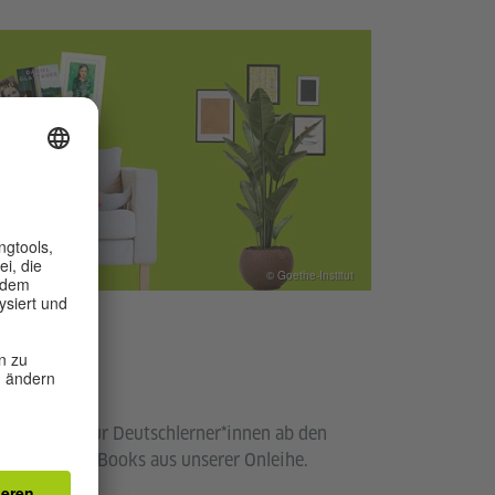
© Goethe-Institut
macht
eicht sind: Für Deutschlerner*innen ab den
ehlen wir E-Books aus unserer Onleihe.