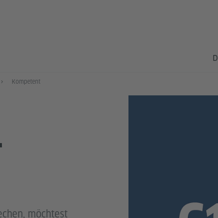
D
Kompetent
T
echen, möchtest