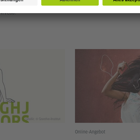
r“ und „das Schloss“ an.
Niveau.
Grafik: © Goethe-Institut
Online-Angebot