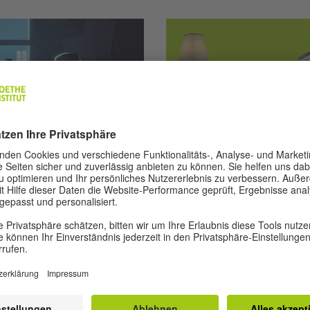
© Goethe-Institut | Charles Games
Literatur entdecken
Lesen leicht ge
riöse Romanwelt Kafkas ein.
Wenn „leichte Lesetexte“ zu l
lussen dabei den Spielverlauf
Niveaustufen B2 und C1 empf
 Spielmodule lehnen an