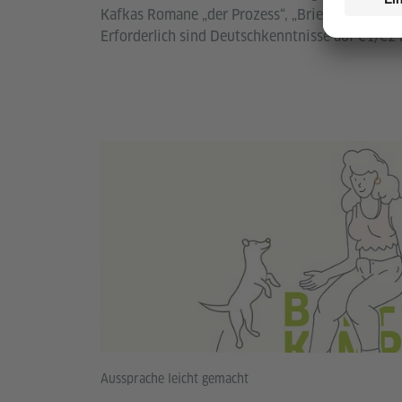
Kafkas Romane „der Prozess“, „Brief an den Vate
Erforderlich sind Deutschkenntnisse auf C1/C2 
Aussprache leicht gemacht