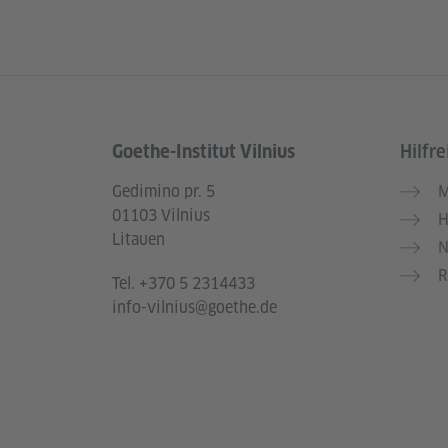
Goethe-Institut Vilnius
Hilfre
Service- und Informationsbereich
Gedimino pr. 5
M
01103 Vilnius
H
Litauen
N
R
Tel.
+370 5 2314433
info-vilnius@goethe.de