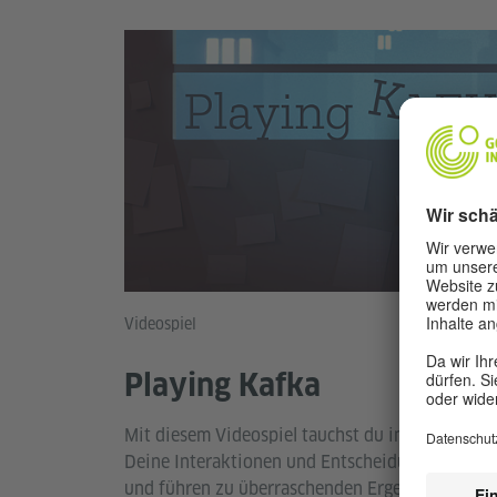
Videospiel
Playing Kafka
Mit diesem Videospiel tauchst du in die myste
Deine Interaktionen und Entscheidungen beeinf
und führen zu überraschenden Ergebnissen. Die