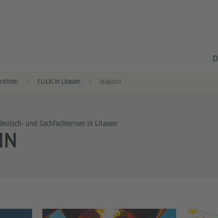
D
richten
CLILiG in Litauen
Magazin
 Deutsch- und Sachfachlernen in Litauen
IN