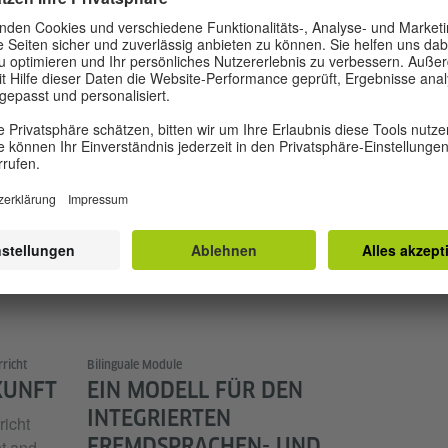
EINIGE DIDAKTISCH-
NEUES
METHODISCHE PRINZIPIEN
FÜR H
VON CLIL
ABITU
n
m
Die ursprünglichen Überlegungen,
Schüler, 
st seit
eine allgemeine Didaktik des
zwei mod
bilingualen Sachfachunterrichts zu
bilingua
entwickeln, werden inzwischen eher
internati
zwiespältig beurteilt.
nachweis
das Exze
erwerben
richt
Bilinguale Module
KUNFT
EIN MODELL FÜR DEN
INTEGRIERTEN
icht
FREMDSPRACHEN- UND
t and