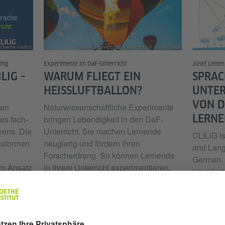
Goethe-Institut
Foto (Ausschnitt): SE Viera Photo © Adobe Stock
ing
Experimente im DaF-Unterricht
Josef Leisen
ILIG –
WARUM FLIEGT EIN
SPRAC
HEISSLUFTBALLON?
UNTERR
ON DE
nen
Naturwissenschaftliche Experimente
ERNEN
es fach-
bringen Lebendigkeit in den DaF-
nens. Die
Unterricht. Sie machen Lernende
CLILiG is
gsformen
neugierig und fördern ihren
and Lang
Forscherdrang. So können Lernende
German. 
sem Ansatz
in Ihrem Unterricht experimentieren,
integrie
das große
ohne dass die Inhalte des DaF-
(Sach-)Fa
Curriculums zu kurz kommen.
Fremdspr