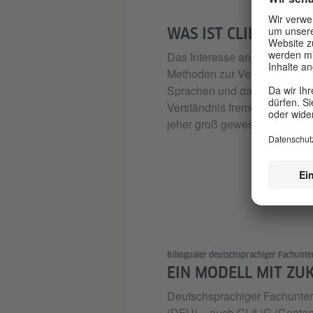
WAS IST CLIL?
Das Interesse an alternativen
Methoden zur Vermittlung vo
Sprachen und damit auch zu
Verständnis fremder Kulturen i
jeher groß gewesen.
Bilingualer deutschsprachiger Fachunter
EIN MODELL MIT ZU
Deutschsprachiger Fachunterr
(DFU) – auch CLILiG (Conten