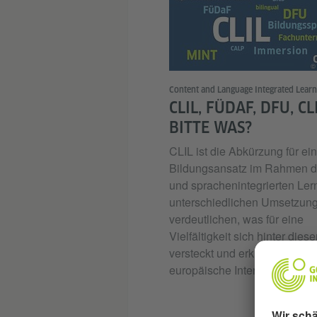
© 
Content and Language Integrated Learn
CLIL, FÜDAF, DFU, CL
BITTE WAS?
CLIL ist die Abkürzung für ei
Bildungsansatz im Rahmen d
und sprachenintegrierten Ler
unterschiedlichen Umsetzun
verdeutlichen, was für eine
Vielfältigkeit sich hinter die
versteckt und erklären somit 
europäische Interesse.