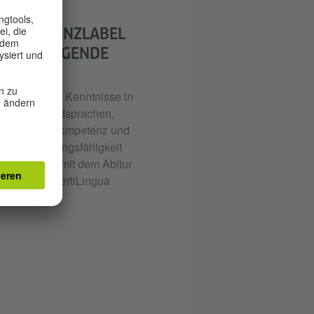
 EXZELLENZLABEL
ERAUSRAGENDE
RIENTEN
die sehr gute Kenntnisse in
ernen Fremdsprachen,
le Sachfachkompetenz und
onale Handlungsfähigkeit
en, können mit dem Abitur
llenzlabel CertiLingua
.