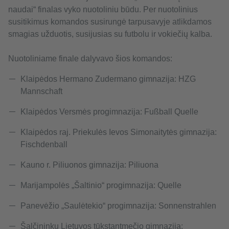
naudai“ finalas vyko nuotoliniu būdu. Per nuotolinius
susitikimus komandos susirungė tarpusavyje atlikdamos
smagias užduotis, susijusias su futbolu ir vokiečių kalba.
Nuotoliniame finale dalyvavo šios komandos:
Klaipėdos Hermano Zudermano gimnazija: HZG
Mannschaft
Klaipėdos Versmės progimnazija: Fußball Quelle
Klaipėdos raj. Priekulės Ievos Simonaitytės gimnazija:
Fischdenball
Kauno r. Piliuonos gimnazija: Piliuona
Marijampolės „Šaltinio“ progimnazija: Quelle
Panevėžio „Saulėtekio“ progimnazija: Sonnenstrahlen
Šalčininkų Lietuvos tūkstantmečio gimnazija: