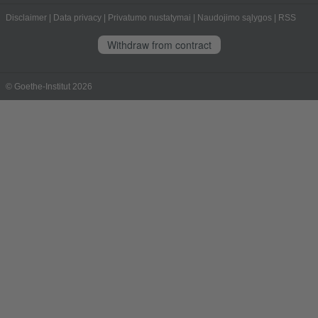
Disclaimer
|
Data privacy
|
Privatumo nustatymai
|
Naudojimo sąlygos
|
RSS
Withdraw from contract
© Goethe-Institut 2026