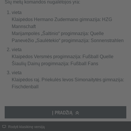
Šių metų komandos nugalėtojos yra:
vieta
Klaipėdos Hermano Zudermano gimnazija: HZG
Mannschaft
Marijampolės „Šaltinio“ progimnazija: Quelle
Panevėžio „Saulėtekio“ progimnazija: Sonnenstrahlen
vieta
Klaipėdos Versmės progimnazija: Fußball Quelle
Šiaulių Dainų progimnazija: Fußball Fans
vieta
Klaipėdos raj. Priekulės Ievos Simonaitytės gimnazija:
Fischdenball
Į PRADŽIĄ
Rodyti klasikinę versiją