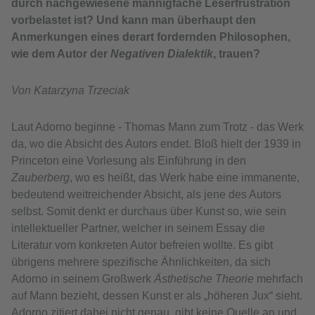
durch nachgewiesene mannigfache Leserfrustration
vorbelastet ist? Und kann man überhaupt den
Anmerkungen eines derart fordernden Philosophen,
wie dem Autor der
Negativen Dialektik
, trauen?
Von Katarzyna Trzeciak
Laut Adorno beginne - Thomas Mann zum Trotz - das Werk
da, wo die Absicht des Autors endet. Bloß hielt der 1939 in
Princeton eine Vorlesung als Einführung in den
Zauberberg
, wo es heißt, das Werk habe eine immanente,
bedeutend weitreichender Absicht, als jene des Autors
selbst. Somit denkt er durchaus über Kunst so, wie sein
intellektueller Partner, welcher in seinem Essay die
Literatur vom konkreten Autor befreien wollte. Es gibt
übrigens mehrere spezifische Ähnlichkeiten, da sich
Adorno in seinem Großwerk
Ästhetische Theorie
mehrfach
auf Mann bezieht, dessen Kunst er als „höheren Jux“ sieht.
Adorno zitiert dabei nicht genau, gibt keine Quelle an und