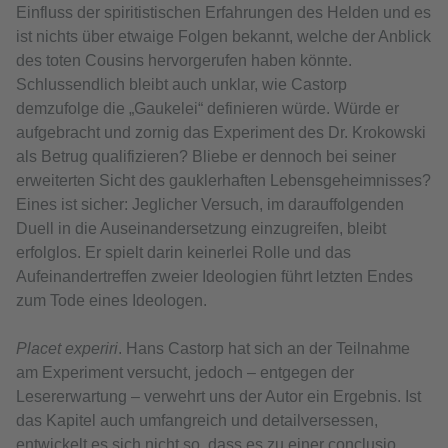
Einfluss der spiritistischen Erfahrungen des Helden und es
ist nichts über etwaige Folgen bekannt, welche der Anblick
des toten Cousins hervorgerufen haben könnte.
Schlussendlich bleibt auch unklar, wie Castorp
demzufolge die „Gaukelei“ definieren würde. Würde er
aufgebracht und zornig das Experiment des Dr. Krokowski
als Betrug qualifizieren? Bliebe er dennoch bei seiner
erweiterten Sicht des gauklerhaften Lebensgeheimnisses?
Eines ist sicher: Jeglicher Versuch, im darauffolgenden
Duell in die Auseinandersetzung einzugreifen, bleibt
erfolglos. Er spielt darin keinerlei Rolle und das
Aufeinandertreffen zweier Ideologien führt letzten Endes
zum Tode eines Ideologen.
Placet experiri
. Hans Castorp hat sich an der Teilnahme
am Experiment versucht, jedoch – entgegen der
Lesererwartung – verwehrt uns der Autor ein Ergebnis. Ist
das Kapitel auch umfangreich und detailversessen,
entwickelt es sich nicht so, dass es zu einer conclusio,