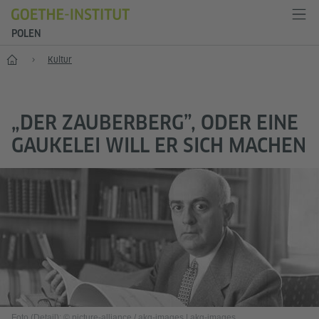
POLEN
Start
Kultur
„DER ZAUBERBERG”, ODER EINE
GAUKELEI WILL ER SICH MACHEN
Foto (Detail): © picture-alliance / akg-images | akg-images