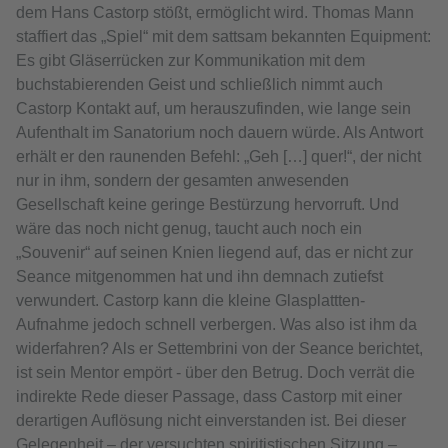
dem Hans Castorp stößt, ermöglicht wird. Thomas Mann
staffiert das „Spiel“ mit dem sattsam bekannten Equipment:
Es gibt Gläserrücken zur Kommunikation mit dem
buchstabierenden Geist und schließlich nimmt auch
Castorp Kontakt auf, um herauszufinden, wie lange sein
Aufenthalt im Sanatorium noch dauern würde. Als Antwort
erhält er den raunenden Befehl: „Geh […] quer!“, der nicht
nur in ihm, sondern der gesamten anwesenden
Gesellschaft keine geringe Bestürzung hervorruft. Und
wäre das noch nicht genug, taucht auch noch ein
„Souvenir“ auf seinen Knien liegend auf, das er nicht zur
Seance mitgenommen hat und ihn demnach zutiefst
verwundert. Castorp kann die kleine Glasplattten-
Aufnahme jedoch schnell verbergen. Was also ist ihm da
widerfahren? Als er Settembrini von der Seance berichtet,
ist sein Mentor empört - über den Betrug. Doch verrät die
indirekte Rede dieser Passage, dass Castorp mit einer
derartigen Auflösung nicht einverstanden ist. Bei dieser
Gelegenheit – der versuchten spiritistischen Sitzung –