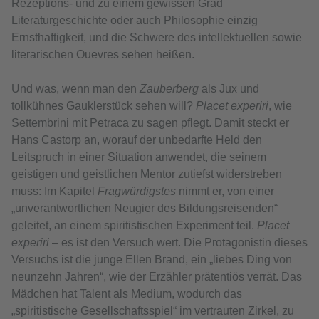
Rezeptions- und zu einem gewissen Grad
Literaturgeschichte oder auch Philosophie einzig
Ernsthaftigkeit, und die Schwere des intellektuellen sowie
literarischen Ouevres sehen heißen.
Und was, wenn man den
Zauberberg
als Jux und
tollkühnes Gauklerstück sehen will?
Placet experiri
, wie
Settembrini mit Petraca zu sagen pflegt. Damit steckt er
Hans Castorp an, worauf der unbedarfte Held den
Leitspruch in einer Situation anwendet, die seinem
geistigen und geistlichen Mentor zutiefst widerstreben
muss: Im Kapitel
Fragwürdigstes
nimmt er, von einer
„unverantwortlichen Neugier des Bildungsreisenden“
geleitet, an einem spiritistischen Experiment teil.
Placet
experiri
– es ist den Versuch wert. Die Protagonistin dieses
Versuchs ist die junge Ellen Brand, ein „liebes Ding von
neunzehn Jahren“, wie der Erzähler prätentiös verrät. Das
Mädchen hat Talent als Medium, wodurch das
„spiritistische Gesellschaftsspiel“ im vertrauten Zirkel, zu