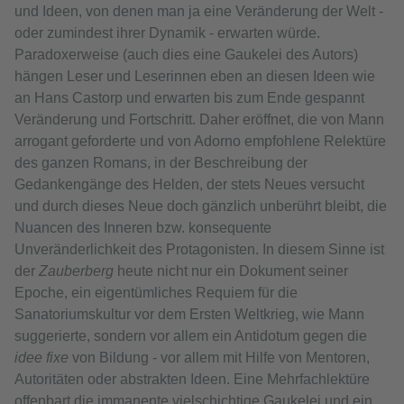
und Ideen, von denen man ja eine Veränderung der Welt -
oder zumindest ihrer Dynamik - erwarten würde.
Paradoxerweise (auch dies eine Gaukelei des Autors)
hängen Leser und Leserinnen eben an diesen Ideen wie
an Hans Castorp und erwarten bis zum Ende gespannt
Veränderung und Fortschritt. Daher eröffnet, die von Mann
arrogant geforderte und von Adorno empfohlene Relektüre
des ganzen Romans, in der Beschreibung der
Gedankengänge des Helden, der stets Neues versucht
und durch dieses Neue doch gänzlich unberührt bleibt, die
Nuancen des Inneren bzw. konsequente
Unveränderlichkeit des Protagonisten. In diesem Sinne ist
der
Zauberberg
heute nicht nur ein Dokument seiner
Epoche, ein eigentümliches Requiem für die
Sanatoriumskultur vor dem Ersten Weltkrieg, wie Mann
suggerierte, sondern vor allem ein Antidotum gegen die
idee fixe
von Bildung - vor allem mit Hilfe von Mentoren,
Autoritäten oder abstrakten Ideen. Eine Mehrfachlektüre
offenbart die immanente vielschichtige Gaukelei und ein