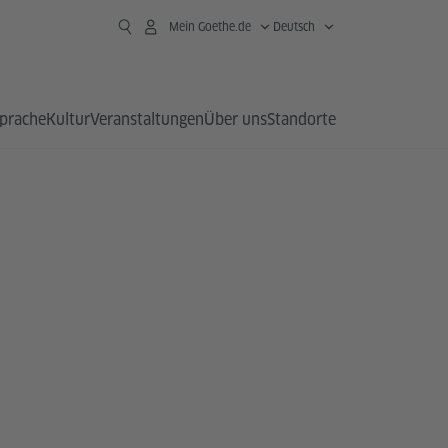
Mein Goethe.de
Deutsch
prache
Kultur
Veranstaltungen
Über uns
Standorte