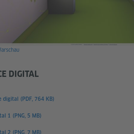
Warschau
E DIGITAL
 digital
(PDF, 764 KB)
tal 1
(PNG, 5 MB)
tal 2
(PNG, 7 MB)