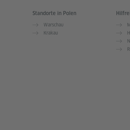
Standorte in Polen
Hilfre
Service- und Informationsbereich
Warschau
M
Krakau
H
N
R