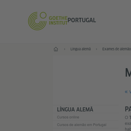
PORTUGAL
Início
Língua alemã
Exames de alemão
V
P
LÍNGUA ALEMÃ
Cursos online
O
exa
Cursos de alemão em Portugal
hab