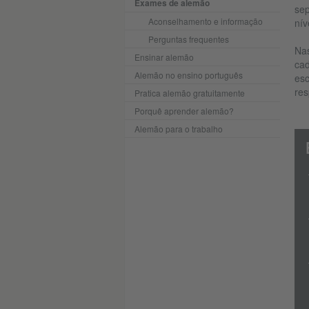
Exames de alemão
sep
Aconselhamento e informação
nív
Perguntas frequentes
Nas
Ensinar alemão
cad
Alemão no ensino português
esc
res
Pratica alemão gratuitamente
Porquê aprender alemão?
Alemão para o trabalho