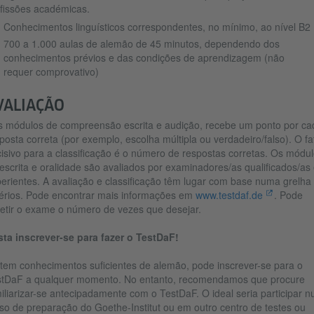
fissões académicas.
Conhecimentos linguísticos correspondentes, no mínimo, ao nível B2
700 a 1.000 aulas de alemão de 45 minutos, dependendo dos
conhecimentos prévios e das condições de aprendizagem (não
requer comprovativo)
VALIAÇÃO
 módulos de compreensão escrita e audição, recebe um ponto por ca
posta correta (por exemplo, escolha múltipla ou verdadeiro/falso). O fa
isivo para a classificação é o número de respostas corretas. Os módu
escrita e oralidade são avaliados por examinadores/as qualificados/as
erientes. A avaliação e classificação têm lugar com base numa grelha
térios. Pode encontrar mais informações em
www.testdaf.de
. Pode
etir o exame o número de vezes que desejar.
ta inscrever-se para fazer o TestDaF!
tem conhecimentos suficientes de alemão, pode inscrever-se para o
tDaF a qualquer momento. No entanto, recomendamos que procure
iliarizar-se antecipadamente com o TestDaF. O ideal seria participar 
so de preparação do Goethe-Institut ou em outro centro de testes ou