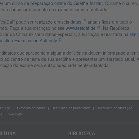
zer
um curso de preparação online do Goethe-Institut
. Durante o curso,
ará a conhecer o formato do exame e como é realizado.
estDaF pode ser realizado em seis
datas
anuais fixas em todo o
do. Faça a sua inscrição no site
www.testdaf.de
. Na República
ular da China existem datas especiais; a inscrição é realizada na
Nati
cation Examination Authority
.
didatos que apresentem alguma deficiência devem informar-se a tem
to ao centro de teste de sua escolha e apresentar um atestado atual. 
icação do exame será então adequadamente adaptada.
so legal
Proteção de dados
Definições de privacidade
Condições de utilização
S
Newsletter
ULTURA
BIBLIOTECA