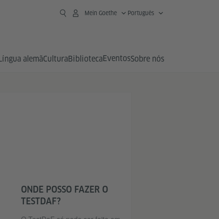
Mein Goethe
Português
Eventos
Língua alemã
Cultura
Biblioteca
Sobre nós
ONDE POSSO FAZER O
TESTDAF?