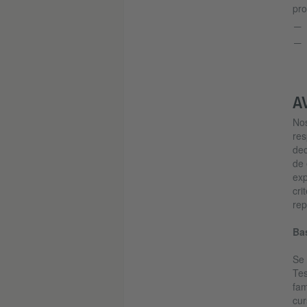
pro
A
Nos
res
dec
de 
exp
cri
rep
Bas
Se 
Tes
fam
cur