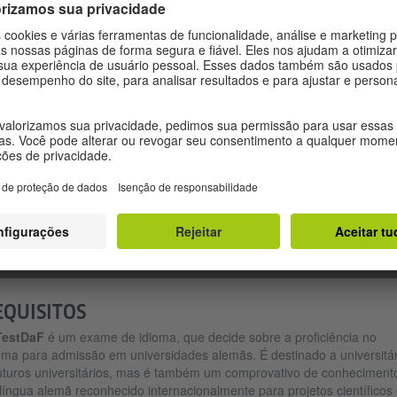
dados estatísticos, escrever um texto coerente e bem estruturado.
Deve posicionar-se sobre este tema e argumentar.
Duração: 60 minutos
EXPRESSÃO ORAL (POR COMPUTADOR)
Irá responder a sete questões, que o colocam em diferentes
situações de comunicação em universidades alemãs.
Deve obter informações, descrever gráficos e resumir o seu
conteúdo. Deve expressar e justificar a sua opinião, posicionar-se 
respeito de um tema, dar conselhos, considerar alternativas e
formular hipóteses.
Duração: cerca de 35 minutos
EQUISITOS
TestDaF
é um exame de idioma, que decide sobre a proficiência no
oma para admissão em universidades alemãs. É destinado a universitár
uturos universitários, mas é também um comprovativo de conheciment
língua alemã reconhecido internacionalmente para projetos científicos