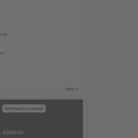
onal
po
A
TOPO
Withdraw from contract
EVENTOS