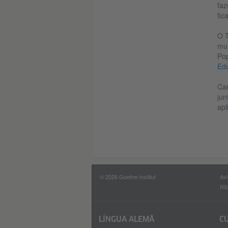
fa
fic
O T
mun
Pop
Edu
Can
jun
apl
© 2026 Goethe-Institut
Avi
RS
LÍNGUA ALEMÃ
C