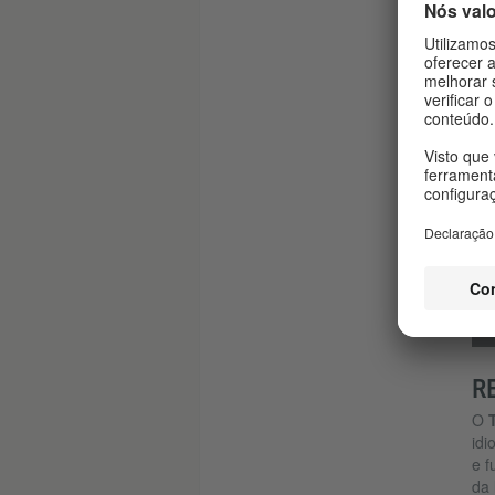
R
O
idi
e f
da 