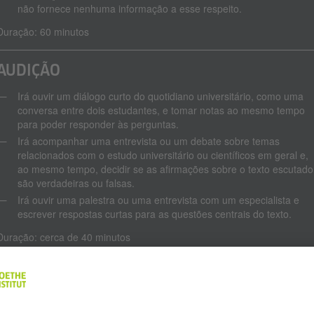
não fornece nenhuma informação a esse respeito.
Duração: 60 minutos
AUDIÇÃO
Irá ouvir um diálogo curto do quotidiano universitário, como uma
conversa entre dois estudantes, e tomar notas ao mesmo tempo
para poder responder às perguntas.
Irá acompanhar uma entrevista ou um debate sobre temas
relacionados com o estudo universitário ou científicos em geral e,
ao mesmo tempo, decidir se as afirmações sobre o texto escutado
são verdadeiras ou falsas.
Irá ouvir uma palestra ou uma entrevista com um especialista e
escrever respostas curtas para as questões centrais do texto.
Duração: cerca de 40 minutos
ESCRITA
Irá receber um tema e, baseando-se em perguntas de orientação 