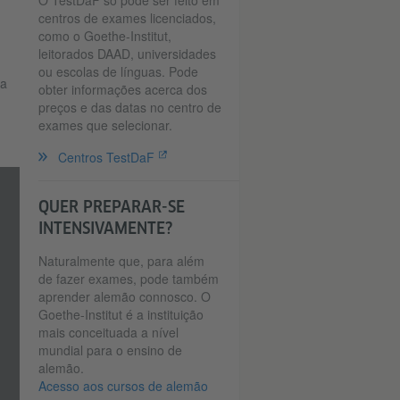
O TestDaF só pode ser feito em
centros de exames licenciados,
como o Goethe-Institut,
leitorados DAAD, universidades
ou escolas de línguas. Pode
la
obter informações acerca dos
preços e das datas no centro de
exames que selecionar.
Centros TestDaF
QUER PREPARAR-SE
INTENSIVAMENTE?
Naturalmente que, para além
de fazer exames, pode também
aprender alemão connosco. O
Goethe-Institut é a instituição
mais conceituada a nível
mundial para o ensino de
alemão.
Acesso aos cursos de alemão