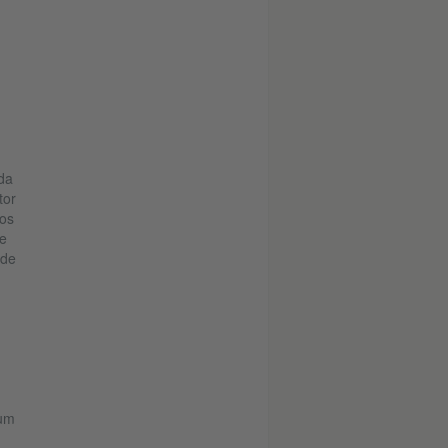
da
tor
los
 e
 de
num