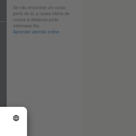
Se não encontrar um curso
perto de si, a nossa oferta de
cursos à distância pode
interessar-lhe.
Aprender alemão online
e