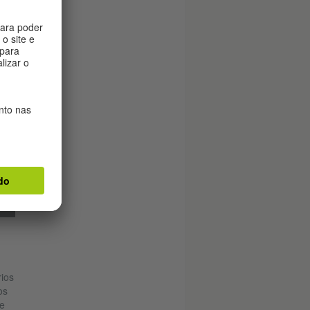
a
ios
os
 e