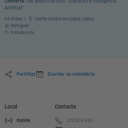
|
No âmbito do ciclo "Literatura e Inteligência
Conversa
Artificial"
Online
|
Goethe-Institut em Lisboa, Lisboa
Idioma
Português
Preço
Entrada livre
Partilhar
Guardar no calendário
Local
Contacto
Telefone
218 824 510
Online