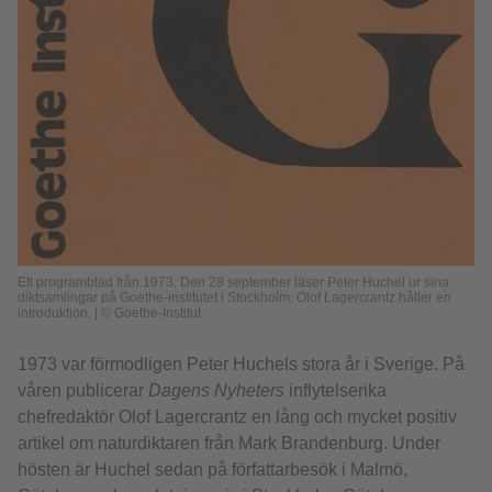
Ett programblad från 1973. Den 28 september läser Peter Huchel ur sina
diktsamlingar på Goethe-institutet i Stockholm. Olof Lagercrantz håller en
introduktion. | © Goethe-Institut
1973 var förmodligen Peter Huchels stora år i Sverige. På
våren publicerar
Dagens Nyheters
inflytelserika
chefredaktör Olof Lagercrantz en lång och mycket positiv
artikel om naturdiktaren från Mark Brandenburg. Under
hösten är Huchel sedan på författarbesök i Malmö,