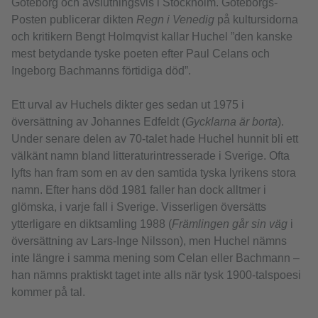
Göteborg och avslutningsvis i Stockholm. Göteborgs-
Posten publicerar dikten
Regn i Venedig
på kultursidorna
och kritikern Bengt Holmqvist kallar Huchel ”den kanske
mest betydande tyske poeten efter Paul Celans och
Ingeborg Bachmanns förtidiga död”.
Ett urval av Huchels dikter ges sedan ut 1975 i
översättning av Johannes Edfeldt (
Gycklarna är borta
).
Under senare delen av 70-talet hade Huchel hunnit bli ett
välkänt namn bland litteraturintresserade i Sverige. Ofta
lyfts han fram som en av den samtida tyska lyrikens stora
namn. Efter hans död 1981 faller han dock alltmer i
glömska, i varje fall i Sverige. Visserligen översätts
ytterligare en diktsamling 1988 (
Främlingen går sin väg
i
översättning av Lars-Inge Nilsson), men Huchel nämns
inte längre i samma mening som Celan eller Bachmann –
han nämns praktiskt taget inte alls när tysk 1900-talspoesi
kommer på tal.