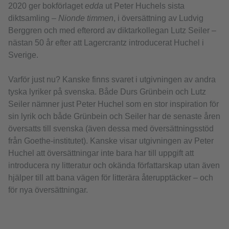
2020 ger bokförlaget
edda
ut Peter Huchels sista
diktsamling –
Nionde timmen
, i översättning av Ludvig
Berggren och med efterord av diktarkollegan Lutz Seiler –
nästan 50 år efter att Lagercrantz introducerat Huchel i
Sverige.
Varför just nu? Kanske finns svaret i utgivningen av andra
tyska lyriker på svenska. Både Durs Grünbein och Lutz
Seiler nämner just Peter Huchel som en stor inspiration för
sin lyrik och både Grünbein och Seiler har de senaste åren
översatts till svenska (även dessa med översättningsstöd
från Goethe-institutet). Kanske visar utgivningen av Peter
Huchel att översättningar inte bara har till uppgift att
introducera ny litteratur och okända författarskap utan även
hjälper till att bana vägen för litterära återupptäcker – och
för nya översättningar.