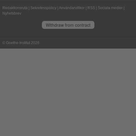
Redaktionsruta
|
Sekretesspolicy
|
Användarvillkor
|
RSS
|
Sociala medier
|
Nyhetsbrev
Withdraw from contract
© Goethe-Institut 2026