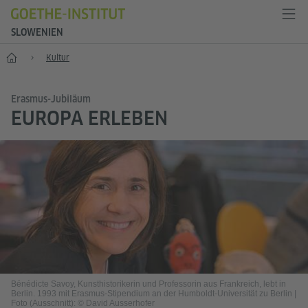
SLOWENIEN
Start
Kultur
Erasmus-Jubiläum
EUROPA ERLEBEN
Bénédicte Savoy, Kunsthistorikerin und Professorin aus Frankreich, lebt in
Berlin. 1993 mit Erasmus-Stipendium an der Humboldt-Universität zu Berlin
|
Foto (Ausschnitt): © David Ausserhofer