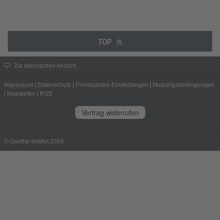
TOP
Zur klassischen Ansicht
Impressum
|
Datenschutz
|
Privatsphäre-Einstellungen
|
Nutzungsbedingungen
|
Newsletter
|
RSS
Vertrag widerrufen
© Goethe-Institut 2026