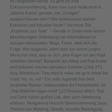
ihn wegtreiben werde. Es geht um eine
Exklusionserfahrung. Kann man auch heute noch in
„falsche Kreise“ geraten, von „richtigen“
ausgeschlossen sein? Wie funktionieren soziale
Exklusion und Inklusion heute? Stichwort: Die
„Krankheit zum Tode“ – Gerade in Zeiten einer enorm
beschleunigten Verbreitung von Informationen in
sozialen Netzwerken, Blogs, Foren, stellt sich die
Frage: Wie reagieren, wenn man von einem jungen
Menschen liest, dass er sich „eine Kugel vor den Kopf
schießen möchte!“ Beispiele aus Alltag und Pop-Kultur
sind bekannt, machen geradezu Karriere („Club 27“).
Amy Winehouse: They tried to make me go to rehab but
I said ´No, no, no!`“ Ein unter Jugendlichen breit
rezipierter Roman, insbesondere als Fernsehserie, ist:
„Tote Mädchen lügen nicht“ („13 Reasons Why“). Text
und Serie haben großes Lob, aber auch Ablehnung
erfahren. Weitgehend herrscht Übereinstimmung, dass
Themen wie Mobbing, Gewalt, sexuelle Belästigung,