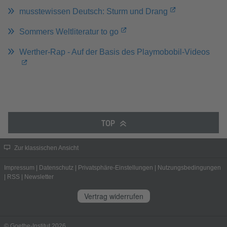
musstewissen Deutsch: Sturm und Drang
Sommers Weltliteratur to go
Werther-Rap - Auf der Basis des Playmobobil-Videos
TOP
Zur klassischen Ansicht
Impressum
|
Datenschutz
|
Privatsphäre-Einstellungen
|
Nutzungsbedingungen
|
RSS
|
Newsletter
Vertrag widerrufen
© Goethe-Institut 2026