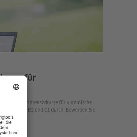
kurse für
e
führt Sommerintensivkurse für ukrainische
austufen B1, B2 und C1 durch. Bewerben Sie