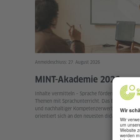
Anmeldeschluss: 27. August 2026
MINT-Akademie 2026
Inhalte vermitteln – Sprache fördern: Soft CLIL
Themen mit Sprachunterricht. Das Ergebnis: me
und nachhaltiger Kompetenzerwerb im DaF-Unte
orientiert sich an den neuesten didaktischen Pr