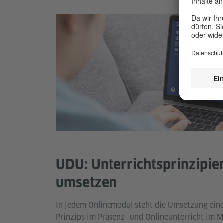
UDU: Unterrichtsprinzipien
umsetzen
In jedem Onlinemodul steht die Umsetzung ein
Prinzips im Präsenz- und Onlineunterricht im Mi