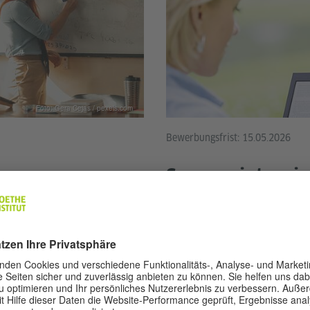
Foto: Gera Cejas / pexels.com
Bewerbungsfrist: 15.05.2026
Sommerintensiv
Deutschlehrend
 verbindet fachbezogene
hr Motivation, aktives Lernen
Das Goethe-Institut Ukraine 
rricht. Die Fortbildung
Deutschlehrende für die Nive
inzipien.
sich jetzt um ein Stipendium!