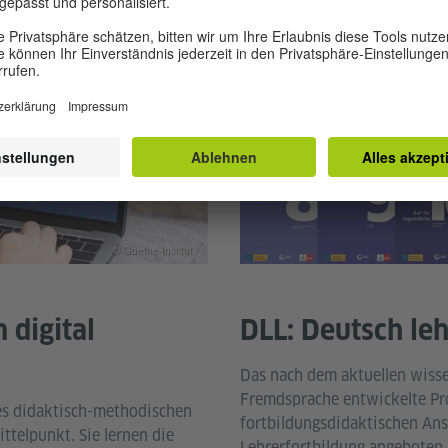
© Goethe-Institut
 digital
DLL: Deutsch le
Das nach dem aktuellen wisse
Fremdsprache entwickelte Pr
es didaktisch-methodischen
fortbildungsdidaktischen Ans
ttelpunkt. Sie lernen die
Lehrerfortbildung angeboten