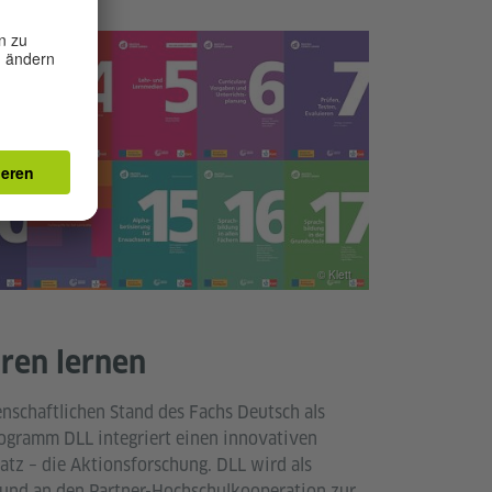
© Klett
hren lernen
nschaftlichen Stand des Fachs Deutsch als
ogramm DLL integriert einen innovativen
atz – die Aktionsforschung. DLL wird als
 und an den Partner-Hochschulkooperation zur