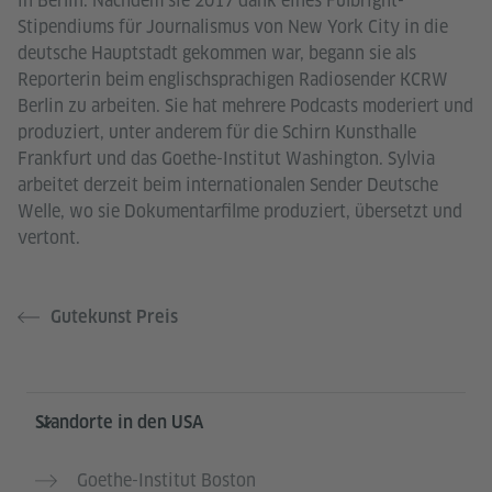
in Berlin. Nachdem sie 2017 dank eines Fulbright-
Stipendiums für Journalismus von New York City in die
deutsche Hauptstadt gekommen war, begann sie als
Reporterin beim englischsprachigen Radiosender KCRW
Berlin zu arbeiten. Sie hat mehrere Podcasts moderiert und
produziert, unter anderem für die Schirn Kunsthalle
Frankfurt und das Goethe-Institut Washington. Sylvia
arbeitet derzeit beim internationalen Sender Deutsche
Welle, wo sie Dokumentarfilme produziert, übersetzt und
vertont.
Gutekunst Preis
Service- und Informationsbereich
Standorte in den USA
Goethe-Institut Boston