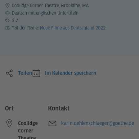
Coolidge Corner Theatre, Brookline, MA
Sprache
Deutsch mit englischen Untertiteln
Preis
$ 7
Teil der Reihe:
Neue Filme aus Deutschland 2022
Teilen
Im Kalender speichern
Ort
Kontakt
E-Mail
karin.oehlenschlaeger@goethe.de
Coolidge
Corner
Theatre