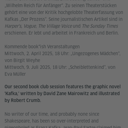
„Wilhelm Reich für Anfänger“. Zu seinen Theaterstücken
gehört eine von der Kritik hochgelobte Theaterfassung von
Kafkas „Der Prozess“. Seine journalistischen Artikel sind in
Harper's
,
Vogue
,
The Village Voice
und
The Sunday Times
erschienen. Er lebt und arbeitet in Frankreich und Berlin.
Kommende book*ish Veranstaltungen
Mittwoch, 2. April 2025, 18 Uhr: „Ungezogenes Mädchen“,
von Birgit Weyhe
Mittwoch, 9. Juli 2025, 18 Uhr: „Scheiblettenkind“, von
Eva Müller
Our second book club session features the graphic novel
'Kafka,' written by David Zane Mairowitz and illustrated
by Robert Crumb.
No writer of our time, and probably none since
Shakespeare, has been so over-interpreted and
pigeonholed as Franz Kafka. Jean-Paul Sartre claimed him