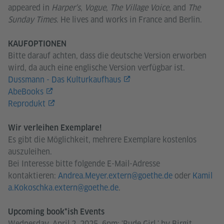
appeared in
Harper's
,
Vogue
,
The Village Voice
, and
The
Sunday Times
. He lives and works in France and Berlin.
KAUFOPTIONEN
Bitte darauf achten, dass die deutsche Version erworben
wird, da auch eine englische Version verfügbar ist.
Dussmann - Das Kulturkaufhaus
AbeBooks
Reprodukt
Wir verleihen Exemplare!
Es gibt die Möglichkeit, mehrere Exemplare kostenlos
auszuleihen.
Bei Interesse bitte folgende E-Mail-Adresse
kontaktieren:
Andrea.Meyer.extern@goethe.de
oder
Kamil
a.Kokoschka.extern@goethe.de
.
Upcoming book*ish Events
Wednesday, April 2, 2025, 6pm: 'Rude Girl,' by Birgit