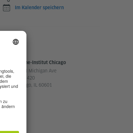
Im Kalender speichern
Ort
Goethe-Institut Chicago
150 N Michigan Ave
Suite 420
Chicago, IL 60601
USA