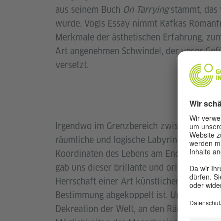
aus seinem Buch
On Tarrying
stammt, das v
wurde. Vogls Essay nimmt Kafkas Romanfra
Merkmale der ästhetischen Erfahrung, zum
Art angenehmen Schwindel, der unser Gefüh
versetzt.
Hie
Irgendwo im Grenzbereich zwischen Traum
räumliche und logische Labyrinthe geführ
Koordinaten des Lebens am Ende des Zeital
gab uns dieser brillante und originelle Sc
Herrschaft einer Art künstlicher Intellige
Bestimmung abgekoppelt ist. Und doch, so
Dekreation der Welt, an den Rändern der 