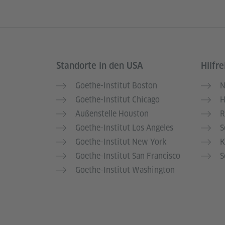
Standorte in den USA
Hilfre
Service- und Informationsbereich
Goethe-Institut Boston
N
Goethe-Institut Chicago
H
Außenstelle Houston
R
Goethe-Institut Los Angeles
S
Goethe-Institut New York
K
Goethe-Institut San Francisco
S
Goethe-Institut Washington