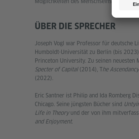
Möglichkeiten des Menschseins.
ÜBER DIE SPRECHER
Joseph Vogl war Professor für deutsche Li
Humboldt-Universität zu Berlin (bis 2023)
Princeton University. Zu seinen neueste
Specter of Capital
(2014), T
he Ascendancy
(2022).
Eric Santner ist Philip and Ida Romberg Di
Chicago. Seine jüngsten Bücher sind
Untyin
Life in Theory
und der von ihm mitverfas
and Enjoyment.