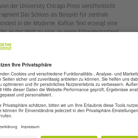
on der University Chicago Press veröffentlicht
gment Das Schloss als Beispiel für zentrale
indest in der Moderne. Kafkas Text erzeugt eine
l, in der Welt zu sein, in einen Schwebezustand
r anmelden
 und Wachsein werden wir durch zeitliche,
t, die spürbar machen, was mit den symbolischen
ters der alten Reiche geschieht. In gewisser Weise
hriftsteller eine Ahnung vom Leben unter der
nz, die von jeder erkennbaren menschlichen
 betont Vogl, erlaubt uns Kafkas sonderbare
Bedeutung zu verweilen, an der Schwelle zu neuen