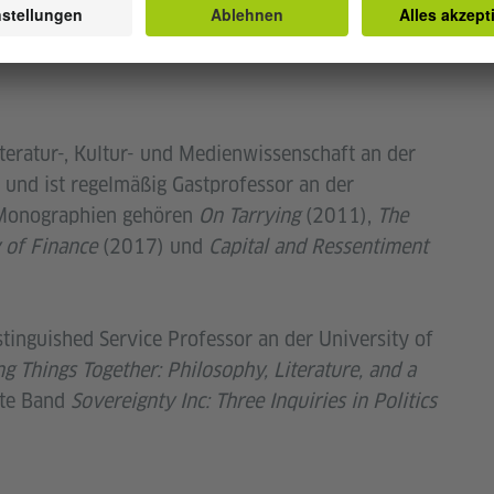
teratur-, Kultur- und Medienwissenschaft an der
 und ist regelmäßig Gastprofessor an der
n Monographien gehören
On Tarrying
(2011),
The
 of Finance
(2017) und
Capital and Ressentiment
stinguished Service Professor an der University of
g Things Together: Philosophy, Literature, and a
ste Band
Sovereignty Inc: Three Inquiries in Politics