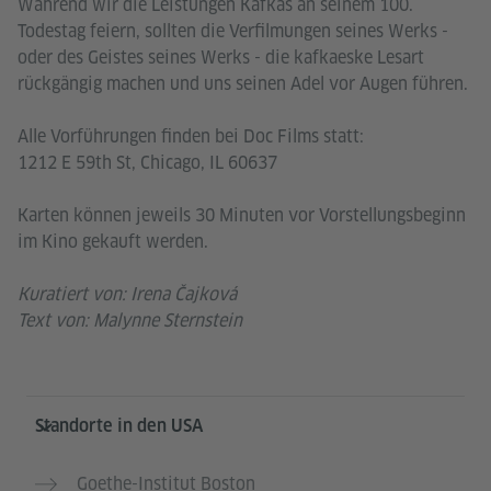
Während wir die Leistungen Kafkas an seinem 100.
Todestag feiern, sollten die Verfilmungen seines Werks -
oder des Geistes seines Werks - die kafkaeske Lesart
rückgängig machen und uns seinen Adel vor Augen führen.
Alle Vorführungen finden bei Doc Films statt:
1212 E 59th St, Chicago, IL 60637
Karten können jeweils 30 Minuten vor Vorstellungsbeginn
im Kino gekauft werden.
Kuratiert von: Irena Čajková
Text von: Malynne Sternstein
Service- und Informationsbereich
Standorte in den USA
Goethe-Institut Boston