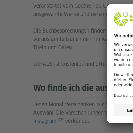
veranstaltet vom Goethe Pop Up Houston! 
ausgewählte Werke und deren weitere Th
Die Buchbesprechungen finden Donnertags u
voraus um teilzunehmen. Im Kalender unt
Titeln und Daten.
LitHAUS ist kostenlos und offen für alle I
Wo finde ich die ausgewäh
Jeden Monat verschenken wir mehrere Dru
Auswahl. Die Verschenkungen werden auf
Instagram
verkündet.