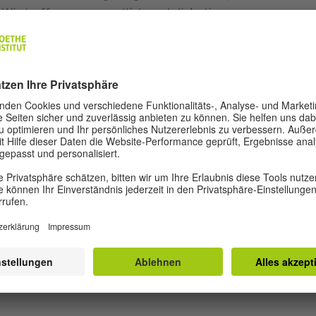
Wir treffen uns monatlich und diskutieren
emen.
m 18:30 Uhr statt. Bitte registrieren Sie sich im
en finden Sie Informationen zu den kommenden
nteressierte. Viel Spaß beim Lesen
lten Bücher?
ckexemplare aus unserer aktuellen LitHAUS-
 unseren Sozialmedien-Kanälen
Facebook
und