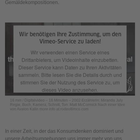
Gemäldekompositionen.
16 mm / Digitalvideo – 16 Minuten – 2002 Erzählerin: Miranda July Regie,
Buch, Kamera, Schnitt, Ton: Matt McCormick Nach einer Idee von Avalon
Wir benötigen Ihre Zustimmung, um den
Kalin more info at rodeofilmco.com
Vimeo-Service zu laden!
Wir verwenden einen Service eines
Drittanbieters, um Videoinhalte einzubetten.
Dieser Service kann Daten zu Ihren Aktivitäten
sammeln. Bitte lesen Sie die Details durch und
stimmen Sie der Nutzung des Service zu, um
dieses Video anzusehen.
the subconscious art of graffiti removal (excerpt)
from
16 mm / Digitalvideo – 16 Minuten – 2002 Erzählerin: Miranda July
Regie, Buch, Kamera, Schnitt, Ton: Matt McCormick Nach einer Idee
Matt McCormick
on
Vimeo
.
Mehr Informationen
von Avalon Kalin more info at rodeofilmco.com
Akzeptieren
In einer Zeit, in der das Konsumdenken dominiert und
unsere Arbeitsumgebungen uns immer mehr von uns