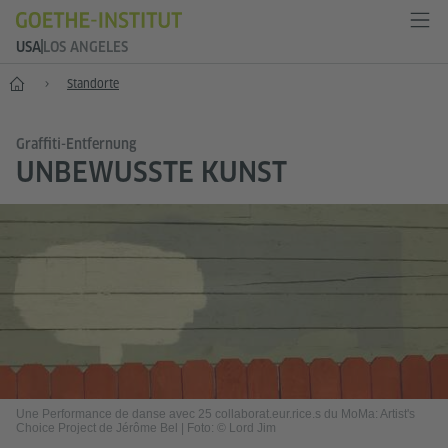
USA
LOS ANGELES
Start
Standorte
Graffiti-Entfernung
UNBEWUSSTE KUNST
Une Performance de danse avec 25 collaborat.eur.rice.s du MoMa: Artist's
Choice Project de Jérôme Bel
|
Foto: © Lord Jim