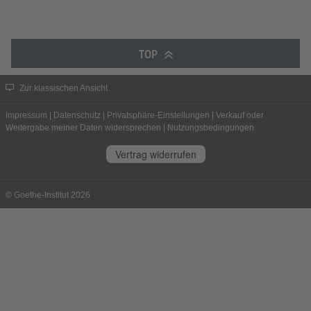
TOP
Zur klassischen Ansicht
Impressum
|
Datenschutz
|
Privatsphäre-Einstellungen
|
Verkauf oder
Weitergabe meiner Daten widersprechen
|
Nutzungsbedingungen
Vertrag widerrufen
© Goethe-Institut 2026