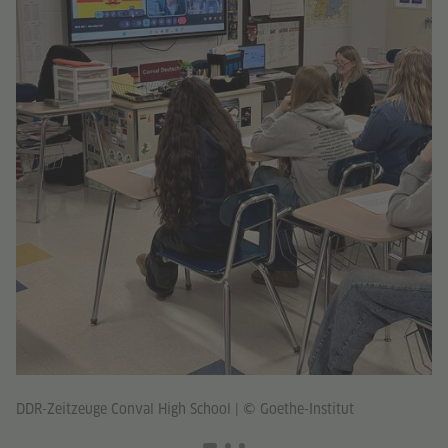
DDR-Zeitzeuge Conval High School
|
© Goethe-Institut
DD
Co