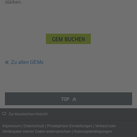
stärken.
GEM BUCHEN
Zu allen GEMs
TOP
Zur klassischen Ansicht
Impressum
|
Datenschutz
|
Privatsphäre-Einstellungen
|
Verkauf oder
Weitergabe meiner Daten widersprechen
|
Nutzungsbedingungen