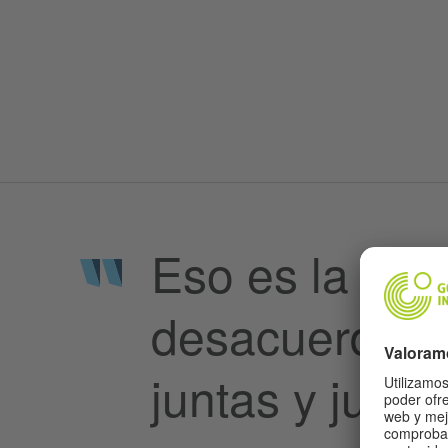
Eso es la polí
desacuerdo y l
juntas y junto