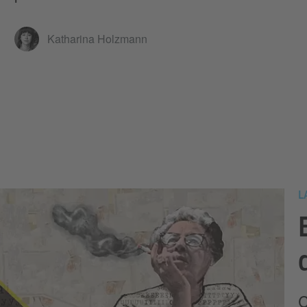
Katharina Holzmann
L
C