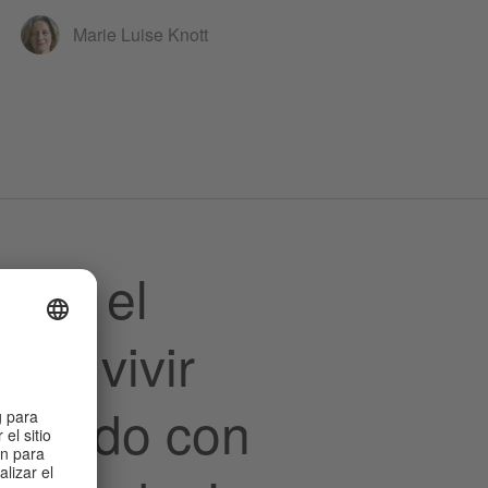
Marie Luise Knott
o en el
r a vivir
 estando con