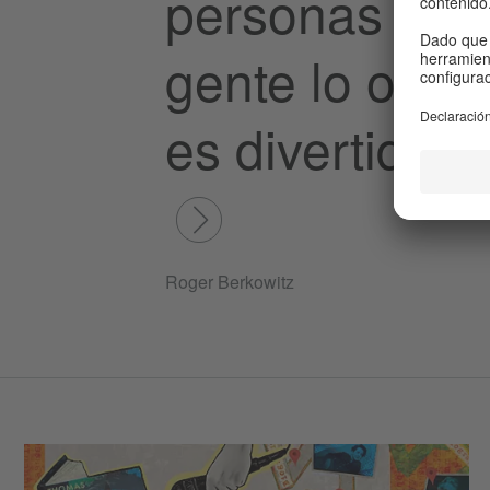
personas con 
gente lo olvida
es divertido!
Roger Berkowitz