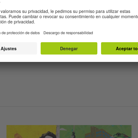
las que no estás de 
: ¡discrepar es divert
 Necesitamos reavivar 