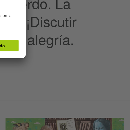
acuerdo. La
ido! ¡Discutir
esa alegría.