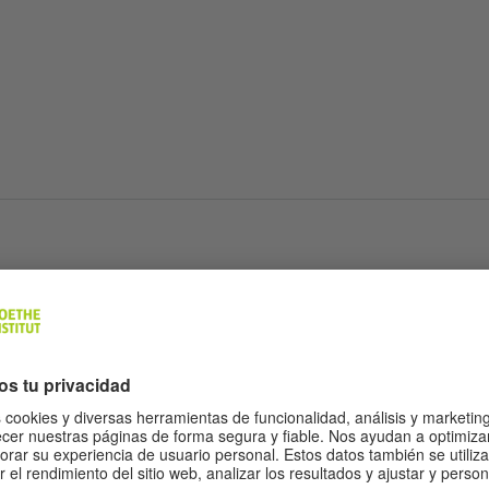
tica: encontrar sentid
a pluralidad, aprende
s e incluso disfrutar