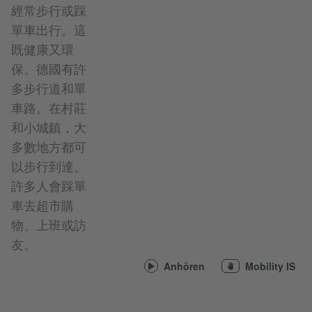
經常步行或踩
單車出行。這
既健康又環
保。德國有許
多步行道和單
車路。在村莊
和小城鎮，大
多數地方都可
以步行到達。
許多人會踩單
車去超市購
物、上班或訪
友。
Anhören
Mobility IS