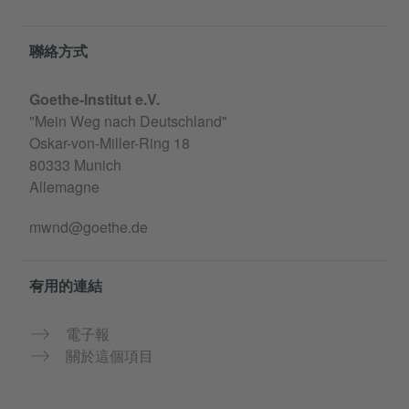
Information and services
聯絡方式
Goethe-Institut e.V.
"Mein Weg nach Deutschland"
Oskar-von-Miller-Ring 18
80333 Munich
Allemagne
mwnd@goethe.de
有用的連結
電子報
關於這個項目