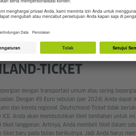
ktis ketika tidak ada halte transportasi umum di dekatnya
LAND-TICKET
epergian dengan transportasi umum atau sering bepergi
epadan. Dengan 49 Euro sebulan (per 2024) Anda dapa
Bahn dan kereta regional. Deutschland-Ticket tidak berla
au ICE. Anda akan membutuhkan tiket tambahan untuk ini.
i tiket langganan. Artinya, Anda membeli tiket dalam sat
 tiket baru pada bulan berikutnya. Jadi Anda harus me