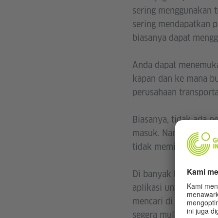
sering menggunakan tr
sering mendapatkan p
biasanya dapat mengg
Anda dapat menemukan
kapan dan ke mana bus
perusahaan transporta
Biasanya, tidak ada p
masuk. Namun, Anda ha
tidak memiliki tiket 
Di banyak kota besar a
aplikasi untuk peminj
mencari di aplikasi un
segera mulai berkendar