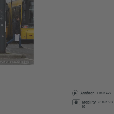
oethe-Institut/ Gina Bolle
Anhören
13min 47s
Mobility
20 min 58s
IS