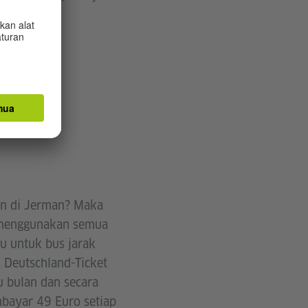
.
an di Jerman? Maka
t menggunakan semua
ku untuk bus jarak
 Deutschland-Ticket
u bulan dan secara
mbayar 49 Euro setiap