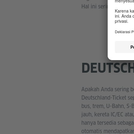
Hal ini seringkali pra
DEUTSCH
Apakah Anda sering b
Deutschland-Ticket s
bus, trem, U-Bahn, S-
jauh, kereta IC/EC at
hanya tersedia sebaga
otomatis mendapatkan