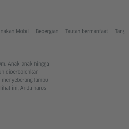
nakan Mobil
Bepergian
Tautan bermanfaat
Tanya
mum. Anak-anak hingga
hun diperbolehkan
nda menyeberang lampu
ihat ini, Anda harus