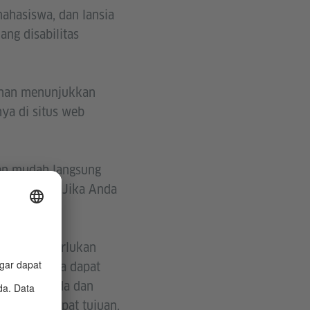
mahasiswa, dan lansia
ng disabilitas
lanan menunjukkan
ya di situs web
gan mudah langsung
dan kereta. Jika Anda
m. Anda memerlukan
alanan. Anda dapat
 di dekat Anda dan
rkir di tempat tujuan.