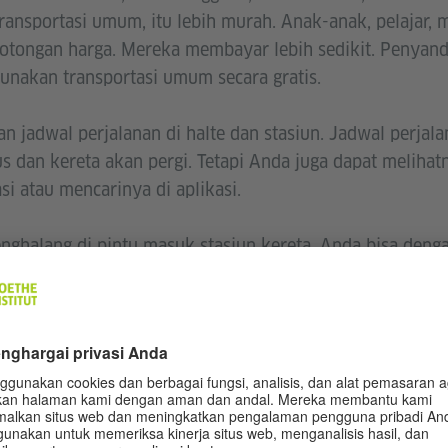
ansportasi umum, itu lebih murah. Anak-anak, pelajar, 
otongan harga. Mereka membayar lebih sedikit. Penyanda
unakan transportasi umum secara gratis.
 jadwal perjalanan di halte dan stasiun. Jadwal perja
 dan kereta akan pergi. Tetapi Anda juga dapat melihatn
si atau mencarinya di aplikasi.
enghalang di pintu masuk stasiun kereta. Anda bisa den
rus tetap memiliki tiket. Ada pemeriksaan tiket di bus 
di pemeriksaan, Anda harus membayar denda.
da skuter listrik atau sepeda listrik. Ini dapat dipinja
amannnya. Dengan aplikasi ini, Anda membayar per perj
tuk melihat apakah ada skuter listrik dan sepeda listrik
a. Skuter listrik dan sepeda listrik ini kemudian Anda pa