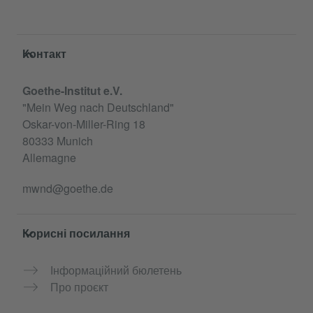
Service- und Informationsbereich
Контакт
Goethe-Institut e.V.
"Mein Weg nach Deutschland"
Oskar-von-Miller-Ring 18
80333 Munich
Allemagne
mwnd@goethe.de
Корисні посилання
Інформаційний бюлетень
Про проєкт