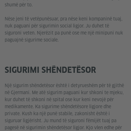
shumë për to.
Nëse jeni të vetëpunësuar, pra nëse keni kompaninë tuaj,
nuk paguani për sigurimin social ligjor. Ju duhet të
siguroni veten. Njerëzit pa punë ose me një minipuni nuk
paguajnë sigurime sociale.
SIGURIMI SHËNDETËSOR
Një sigurim shëndetësor është i detyrueshëm për të gjithë
në Gjermani. Me atë sigurim paguani kur shkoni te mjeku,
kur duhet të shkoni në spital ose kur keni nevojë për
medikamente. Ka sigurime shëndetësore ligjore dhe
private. Kush ka një punë stabile, zakonisht është i
siguruar ligjërisht. Ju mund të siguroni fëmijët tuaj pa
pagesë në sigurimin shëndetësor ligjor. Kjo vlen edhe për