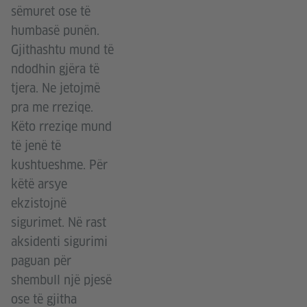
sëmuret ose të
humbasë punën.
Gjithashtu mund të
ndodhin gjëra të
tjera. Ne jetojmë
pra me rreziqe.
Këto rreziqe mund
të jenë të
kushtueshme. Për
këtë arsye
ekzistojnë
sigurimet. Në rast
aksidenti sigurimi
paguan për
shembull një pjesë
ose të gjitha