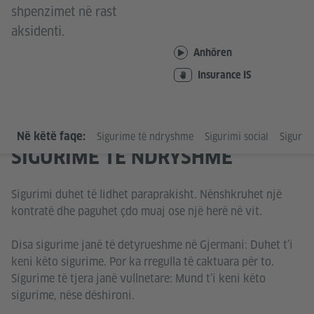
shpenzimet në rast
aksidenti.
Anhören
Insurance IS
Në këtë faqe:
Sigurime të ndryshme
Sigurimi social
Sigurim
SIGURIME TË NDRYSHME
Sigurimi duhet të lidhet paraprakisht. Nënshkruhet një
kontratë dhe paguhet çdo muaj ose një herë në vit.
Disa sigurime janë të detyrueshme në Gjermani: Duhet t’i
keni këto sigurime. Por ka rregulla të caktuara për to.
Sigurime të tjera janë vullnetare: Mund t’i keni këto
sigurime, nëse dëshironi.