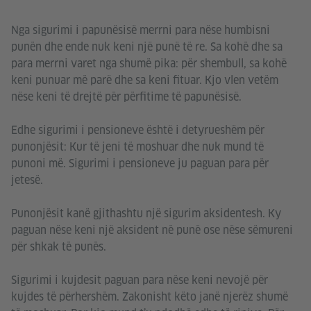
Nga sigurimi i papunësisë merrni para nëse humbisni
punën dhe ende nuk keni një punë të re. Sa kohë dhe sa
para merrni varet nga shumë pika: për shembull, sa kohë
keni punuar më parë dhe sa keni fituar. Kjo vlen vetëm
nëse keni të drejtë për përfitime të papunësisë.
Edhe sigurimi i pensioneve është i detyrueshëm për
punonjësit: Kur të jeni të moshuar dhe nuk mund të
punoni më. Sigurimi i pensioneve ju paguan para për
jetesë.
Punonjësit kanë gjithashtu një sigurim aksidentesh. Ky
paguan nëse keni një aksident në punë ose nëse sëmureni
për shkak të punës.
Sigurimi i kujdesit paguan para nëse keni nevojë për
kujdes të përhershëm. Zakonisht këto janë njerëz shumë