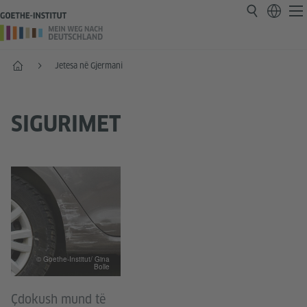
Faqja e parë
Jetesa në Gjermani
SIGURIMET
© Goethe-Institut/ Gina
Bolle
Çdokush mund të