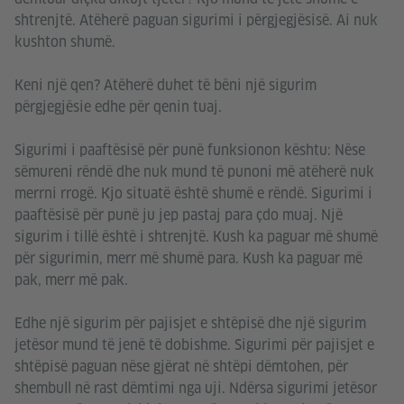
shtrenjtë. Atëherë paguan sigurimi i përgjegjësisë. Ai nuk
kushton shumë.
Keni një qen? Atëherë duhet të bëni një sigurim
përgjegjësie edhe për qenin tuaj.
Sigurimi i paaftësisë për punë funksionon kështu: Nëse
sëmureni rëndë dhe nuk mund të punoni më atëherë nuk
merrni rrogë. Kjo situatë është shumë e rëndë. Sigurimi i
paaftësisë për punë ju jep pastaj para çdo muaj. Një
sigurim i tillë është i shtrenjtë. Kush ka paguar më shumë
për sigurimin, merr më shumë para. Kush ka paguar më
pak, merr më pak.
Edhe një sigurim për pajisjet e shtëpisë dhe një sigurim
jetësor mund të jenë të dobishme. Sigurimi për pajisjet e
shtëpisë paguan nëse gjërat në shtëpi dëmtohen, për
shembull në rast dëmtimi nga uji. Ndërsa sigurimi jetësor