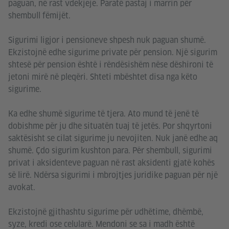
paguan, në rast vdekjeje. Paratë pastaj i marrin për
shembull fëmijët.
Sigurimi ligjor i pensioneve shpesh nuk paguan shumë.
Ekzistojnë edhe sigurime private për pension. Një sigurim
shtesë për pension është i rëndësishëm nëse dëshironi të
jetoni mirë në pleqëri. Shteti mbështet disa nga këto
sigurime.
Ka edhe shumë sigurime të tjera. Ato mund të jenë të
dobishme për ju dhe situatën tuaj të jetës. Por shqyrtoni
saktësisht se cilat sigurime ju nevojiten. Nuk janë edhe aq
shumë. Çdo sigurim kushton para. Për shembull, sigurimi
privat i aksidenteve paguan në rast aksidenti gjatë kohës
së lirë. Ndërsa sigurimi i mbrojtjes juridike paguan për një
avokat.
Ekzistojnë gjithashtu sigurime për udhëtime, dhëmbë,
syze, kredi ose celularë. Mendoni se sa i madh është