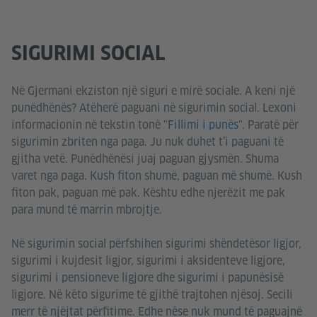
SIGURIMI SOCIAL
Në Gjermani ekziston një siguri e mirë sociale. A keni një
punëdhënës? Atëherë paguani në sigurimin social. Lexoni
informacionin në tekstin tonë "
Fillimi i punës
". Paratë për
sigurimin zbriten nga paga. Ju nuk duhet t’i paguani të
gjitha vetë. Punëdhënësi juaj paguan gjysmën. Shuma
varet nga paga. Kush fiton shumë, paguan më shumë. Kush
fiton pak, paguan më pak. Kështu edhe njerëzit me pak
para mund të marrin mbrojtje.
Në sigurimin social përfshihen sigurimi shëndetësor ligjor,
sigurimi i kujdesit ligjor, sigurimi i aksidenteve ligjore,
sigurimi i pensioneve ligjore dhe sigurimi i papunësisë
ligjore. Në këto sigurime të gjithë trajtohen njësoj. Secili
merr të njëjtat përfitime. Edhe nëse nuk mund të paguajnë