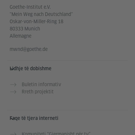
Goethe-Institut e.V.
"Mein Weg nach Deutschland"
Oskar-von-Miller-Ring 18
80333 Munich
Allemagne
mwnd@goethe.de
Lidhje të dobishme
Buletin informativ
Rreth projektit
Faqe të tjera interneti
Komuniteti “Gjermanisht për ty”