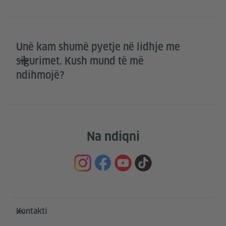
Unë kam shumë pyetje në lidhje me
sigurimet. Kush mund të më
ndihmojë?
Na ndiqni
Service- und Informationsbereich
Kontakti