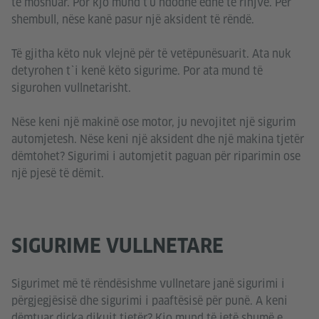
të moshuar. Por kjo mund t’u ndodhë edhe të rinjve. Për
shembull, nëse kanë pasur një aksident të rëndë.
Të gjitha këto nuk vlejnë për të vetëpunësuarit. Ata nuk
detyrohen t`i kenë këto sigurime. Por ata mund të
sigurohen vullnetarisht.
Nëse keni një makinë ose motor, ju nevojitet një sigurim
automjetesh. Nëse keni një aksident dhe një makina tjetër
dëmtohet? Sigurimi i automjetit paguan për riparimin ose
një pjesë të dëmit.
SIGURIME VULLNETARE
Sigurimet më të rëndësishme vullnetare janë sigurimi i
përgjegjësisë dhe sigurimi i paaftësisë për punë. A keni
dëmtuar diçka dikujt tjetër? Kjo mund të jetë shumë e