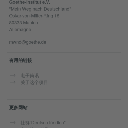
Goethe-Institut e.V.
"Mein Weg nach Deutschland"
Oskar-von-Miller-Ring 18
80333 Munich
Allemagne
mwnd@goethe.de
有用的链接
电子简讯
关于这个项目
更多网站
社群“Deutsch für dich”