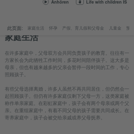
Anhören
Life with children IS
此页面:
家庭生活
怀孕
产假、育儿假和父母金
儿童金
预
家庭生活
在许多家庭中，父母双方会共同负责孩子的教育。往往有一
方家长会为此牺牲工作时间，多花时间陪伴孩子。这大多是
母亲，但也有越来越多的父亲会暂停一段时间的工作，专心
照顾孩子。
有些父母选择离婚，许多人虽然不再共同居住，但仍然会一
起照顾孩子。但仍有许多家庭仅剩下父母一方，这类家庭被
称作单亲家庭。在彩虹家庭中，孩子会有两个母亲或两个父
亲。在重组家庭中，有着不同父母的孩子需要共同成长。在
寄养家庭中，孩子会被交给亲戚或养父母抚养。