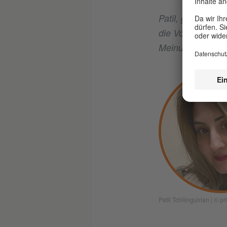
Patil, glaubst d
die Vorstellunge
Meinung nach die 
Patil Tchilinguirian
|
© pri