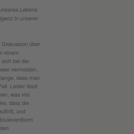
 unseres Lebens
ligenz in unserer
e Diskussion über
in einem
 sich bei der
hwer vermeiden,
o lange, dass man
ll. Leider lässt
nen, was viel
ke, dass die
uftritt, und
 Boulevardform
sten