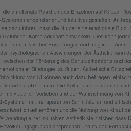
n die emotionale Reaktion des Einzelnen auf KI beeinflu
KI-Systemen angenehmer und intuitiver gestalten. Anth
ise dazu führen, dass die Nutzer eine emotionale Bindu
 Gefühl der Kameradschaft entwickeln. Dies kann jedo
tlich unrealistischer Erwartungen und möglicher Ausb
der psychologischen Auswirkungen der Ästhetik kann da
ht zwischen der Förderung des Benutzerkomforts und d
emotionaler Bindungen zu finden. Ästhetische Entsche
Entwicklung von KI können auch dazu beitragen, ethisc
Vorurteile abzubauen. Die Kultur spielt eine entscheid
er individuellen Vorlieben und der Wahrnehmung von KI.
I-Systemen mit transparenten Schnittstellen und ethisch
erantwortlichkeit erhöhen und die Nutzung von KI auf g
Verwendung einer inklusiven Ästhetik stellt sicher, dass 
e Bevölkerungsgruppen ansprechen und so das Fortbeste