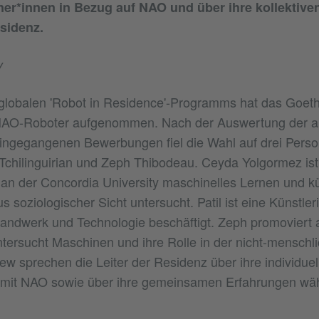
er*innen in Bezug auf NAO und über ihre kollektive
sidenz.
y
lobalen 'Robot in Residence'-Programms hat das Goethe
NAO-Roboter aufgenommen. Nach der Auswertung der au
ingegangenen Bewerbungen fiel die Wahl auf drei Pers
 Tchilinguirian und Zeph Thibodeau. Ceyda Yolgormez ist
 an der Concordia University maschinelles Lernen und kü
us soziologischer Sicht untersucht. Patil ist eine Künstleri
andwerk und Technologie beschäftigt. Zeph promoviert 
ntersucht Maschinen und ihre Rolle in der nicht-menschl
iew sprechen die Leiter der Residenz über ihre individuel
it NAO sowie über ihre gemeinsamen Erfahrungen wäh