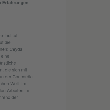
n Erfahrungen
-Institut
f die
onen: Ceyda
 eine
nstliche
n, die sich mit
an der Concordia
ichen Welt. Im
len Arbeiten im
rend der