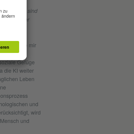
st hat? Oft sind
e kann deiner
spielen?
h NAO wurde mir
tik von KI
 soziale Gefüge
a die KI weiter
äglichen Leben
ine
tionsprozess
hologischen und
rücksichtigt, wird
n Mensch und