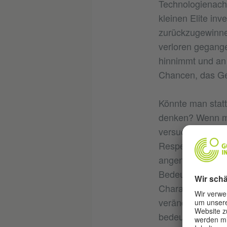
Technologienachri
kleinen Elite inve
zurückzugewinnen
verloren gegange
hinnimmt und an 
Chancen, das Ge
Könnte man statt
denken? Wenn man
versuchen, der 
Respekt zu begeg
angenommen wur
Bedeutungen und 
Charakter unsere
verändert, aber 
bedeutet, mit an