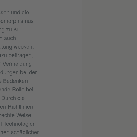
ssen und die
ropomorphismus
ng zu KI
ch auch
eutung wecken.
zu beitragen,
er Vermeidung
idungen bei der
he Bedenken
ende Rolle bei
 Durch die
en Richtlinien
erechte Weise
KI-Technologien
hen schädlicher