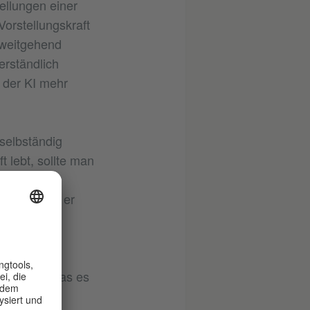
tellungen einer
 Vorstellungskraft
 weitgehend
erständlich
 der KI mehr
selbständig
 lebt, sollte man
taunen und
botik, wie er
genen
ormativen
len nicht
n konnte, was es