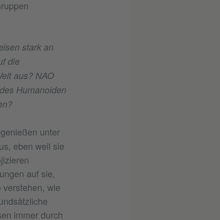
Gruppen
eisen stark an
f die
Welt aus? NAO
kt des Humanoiden
den?
genießen unter
us, eben weil sie
jizieren
ungen auf sie,
o verstehen, wie
rundsätzliche
sen immer durch