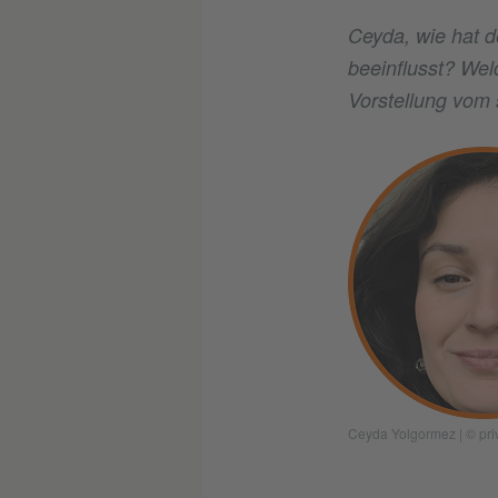
Ceyda, wie hat d
beeinflusst? Welc
Vorstellung vom 
Ceyda Yolgormez
|
© pri