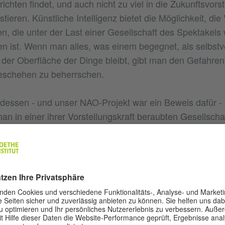
chten findet, und auch nicht zu viel in die Zukunftsvors
stieren. Künstliche Intelligenz bietet die Möglichkeit, die
, die unter der Last einer Gesellschaft des Spektakels
n ist. Wenn man alles, was einem begegnet, als selbstv
der Oberfläche der Dinge bleibt, gibt man den Gefahren
schehen zu beherrschen.
dessen - und unser NAO-Projekt war ein Beweis dafür - 
 in einer ihrer Vorstellungskraft beraubten Gesellschaft
immer näher definierten technologischen Ordnung mit S
enen. NAO ermöglichte es, den Schleier der sozialen Ro
de, abzulegen und im Rahmen der Residenz unsere ei
Erfahrungen zu schaffen, die nicht unbedingt in den n
r Zeit passen. NAO hat zwar mein Verständnis des Sozia
das Projekt gab mir einen Raum, in dem ich ausprobiere
deren Maschinen zu leben.