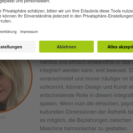
u, dass NAO dein Denken über Design und Kunst beeinflus
n von Robotern funktional, nicht ästhetisch. Welche Roll
Ästhetik bei der Integration von KI in die Gesellschaft 
: Ich glaube, durc
Patil Tchilinguirian
die Bedeutung der Frage, wie die Ästhe
nahtlos und ethisch einwandfrei in das
integriert werden kann, erst bewusst. D
voranschreitet und immer häufiger im t
vorkommt, können Design und Kunst e
entscheidende Rolle in diesem Integra
spielen. Wenn man die ethischen, psyc
kulturellen Dimensionen der Ästhetik be
vat
es möglich, die Beziehungen zwische
Maschine harmonischer zu gestalten.