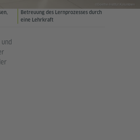
©Goethe-Institut Kolumbien
sen,
Betreuung des Lernprozesses durch
eine Lehrkraft
- und
er
der