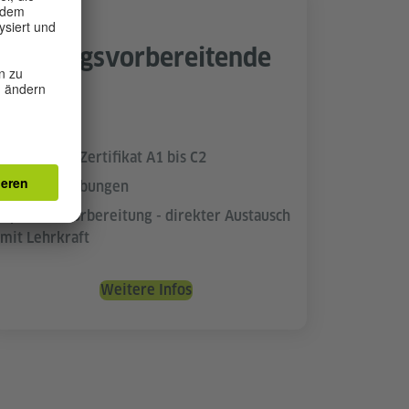
Prüfungsvorbereitende
Kurse
Auf Anfrage
Für Goethe-Zertifikat A1 bis C2
Hilfreiche Übungen
Optimale Vorbereitung - direkter Austausch
mit Lehrkraft
Weitere Infos