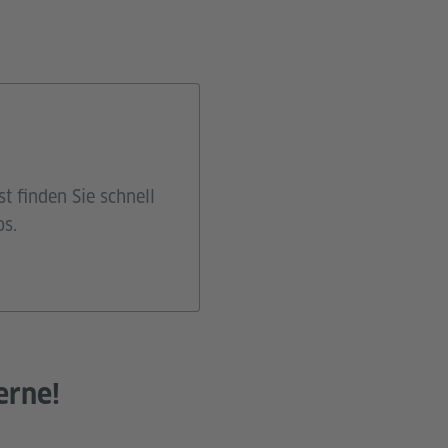
t finden Sie schnell
os.
erne!