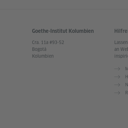
Goethe-Institut Kolumbien
Hilfre
Service- und Informationsbereich
Cra. 11a #93-52
Lassen
Bogotá
an Web
Kolumbien
inspiri
M
H
N
R