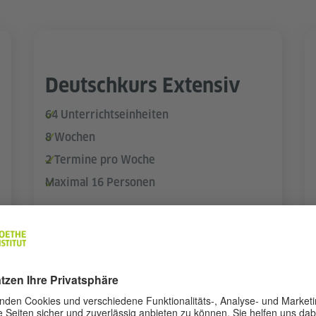
Deutschkurs Extensiv
64 Unterrichtseinheiten
8 Wochen
2 Termine pro Woche
Maximal 16 Personen
Termin finden
MEHR DETAILS