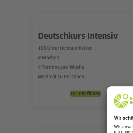
Deutschkurs Intensiv
128 Unterrichtseinheiten
8 Wochen
4 Termine pro Woche
Maximal 16 Personen
Termin finden