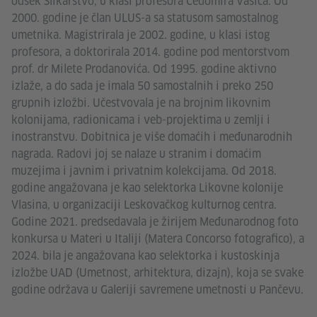
odsek Slikarstvo, u klasi profesora Čedomira Vasića. Od
2000. godine je član ULUS-a sa statusom samostalnog
umetnika. Magistrirala je 2002. godine, u klasi istog
profesora, a doktorirala 2014. godine pod mentorstvom
prof. dr Milete Prodanovića. Od 1995. godine aktivno
izlaže, a do sada je imala 50 samostalnih i preko 250
grupnih izložbi. Učestvovala je na brojnim likovnim
kolonijama, radionicama i veb-projektima u zemlji i
inostranstvu. Dobitnica je više domaćih i međunarodnih
nagrada. Radovi joj se nalaze u stranim i domaćim
muzejima i javnim i privatnim kolekcijama. Od 2018.
godine angažovana je kao selektorka Likovne kolonije
Vlasina, u organizaciji Leskovačkog kulturnog centra.
Godine 2021. predsedavala je žirijem Međunarodnog foto
konkursa u Materi u Italiji (Matera Concorso fotografico), a
2024. bila je angažovana kao selektorka i kustoskinja
izložbe UAD (Umetnost, arhitektura, dizajn), koja se svake
godine održava u Galeriji savremene umetnosti u Pančevu.