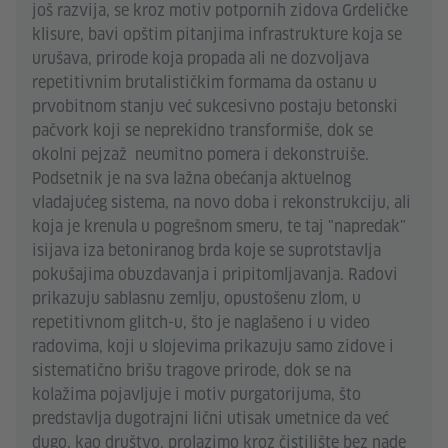
još razvija, se kroz motiv potpornih zidova Grdeličke
klisure, bavi opštim pitanjima infrastrukture koja se
urušava, prirode koja propada ali ne dozvoljava
repetitivnim brutalističkim formama da ostanu u
prvobitnom stanju već sukcesivno postaju betonski
pačvork koji se neprekidno transformiše, dok se
okolni pejzaž neumitno pomera i dekonstruiše.
Podsetnik je na sva lažna obećanja aktuelnog
vladajućeg sistema, na novo doba i rekonstrukciju, ali
koja je krenula u pogrešnom smeru, te taj "napredak"
isijava iza betoniranog brda koje se suprotstavlja
pokušajima obuzdavanja i pripitomljavanja. Radovi
prikazuju sablasnu zemlju, opustošenu zlom, u
repetitivnom glitch-u, što je naglašeno i u video
radovima, koji u slojevima prikazuju samo zidove i
sistematično brišu tragove prirode, dok se na
kolažima pojavljuje i motiv purgatorijuma, što
predstavlja dugotrajni lični utisak umetnice da već
dugo, kao društvo, prolazimo kroz čistilište bez nade