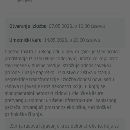
Serbien
07.05.2026. u 19:30 časova
Otvaranje izložbe:
14.05.2026. u 20:00 časova
Umetnički kafe:
Goethe-Institut u Beogradu u okviru galerije Menjačnica
predstavlja izložbu Nine Todorović, umetnice koja kroz
savremene vizuelne medije istražuje odnos čoveka i
prirode, iluzije napretka i iskustvo društva u stanju
neprekidne transformacije. Izložba donosi novu seriju
radova Isijavanje kroz dekonstrukciju, u kojoj se
monumentalni betonski zidovi Grdeličke klisure
pretvaraju u simbol urušene infrastrukture i sablasnog
pejzaža, otvarajući prostor za ekološka, sociološka i
psihološka čitanja.
„Serija radova Isijavanje kroz dekonstrukciju, koja se