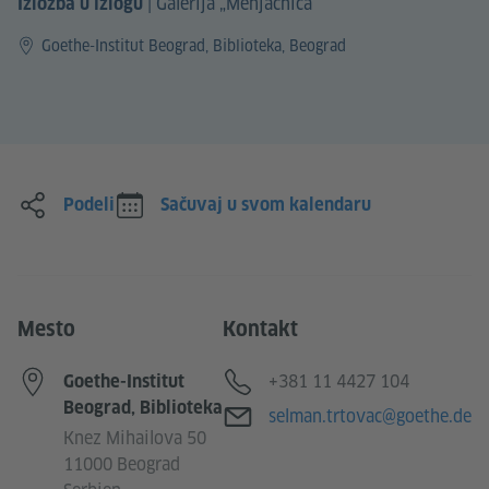
|
Galerija „Menjačnica“
Izložba u izlogu
Goethe-Institut Beograd, Biblioteka, Beograd
Podeli
Sačuvaj u svom kalendaru
Mesto
Kontakt
Telefon
+381 11 4427 104
Goethe-Institut
Beograd, Biblioteka
Imejl-adresa
selman.trtovac@goethe.de
Knez Mihailova 50
11000 Beograd