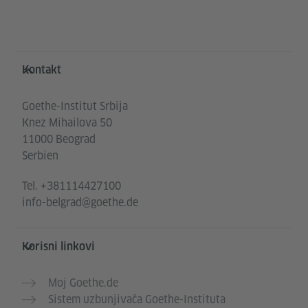
Service- und Informationsbereich
Kontakt
Goethe-Institut Srbija
Knez Mihailova 50
11000 Beograd
Serbien
Tel.
+381114427100
info-belgrad@goethe.de
Korisni linkovi
Moj Goethe.de
Sistem uzbunjivača Goethe-Instituta