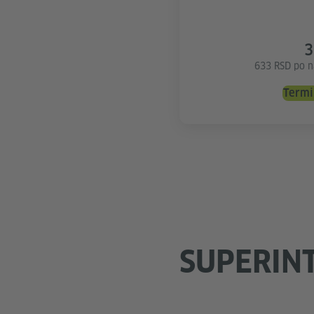
3
633 RSD po na
Termi
SUPERINT