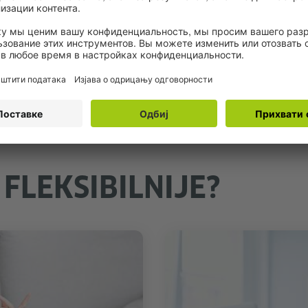
je znanje nemačkog
rs kod nas? U tom slučaju je potrebno da se testirate pr
 FLEKSIBILNIJE?