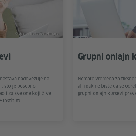
© Goethe-Institut/GettyImages
evi
Grupni onlajn 
 nastava nadovezuje na
Nemate vremena za fiksne t
i, što je posebno
ali ipak ne biste da se odr
ao i za sve one koji žive
grupni onlajn kursevi prava
-Institutu.