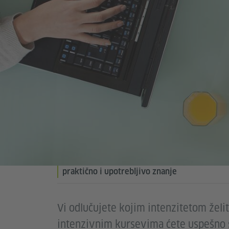
praktično i upotrebljivo znanje
Vi odlučujete kojim intenzitetom želi
intenzivnim kursevima ćete uspešno s