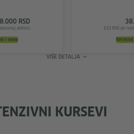
8.000 RSD
38
stavnoj jedinici
633 RSD po nast
ni i cene
Termini 
VIŠE DETALJA
ENZIVNI KURSEVI