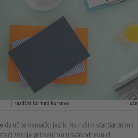
različiti formati kurseva
uče
te da učite nemački jezik. Na našim standardnim i
teći znanje primenjivo u svakodnevnici.