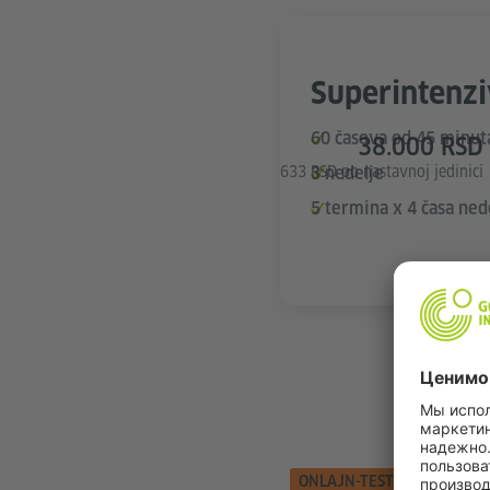
Superintenzi
60 časova od 45 minut
38.000 RSD
633 RSD po nastavnoj jedinici
3 nedelje
5 termina x 4 časa ned
ONLAJN-TESTIRANJE