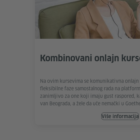
Kombinovani onlajn kurs
Na ovim kursevima se komunikativna onlajn
fleksibilne faze samostalnog rada na platform
zanimljivo za one koji imaju gust raspored, k
van Beograda, a žele da uče nemački u Goethe
Više informacija