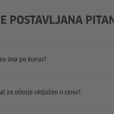
E POSTAVLJANA PITA
ka ima po kursu?
jal za učenje uključen u cenu?