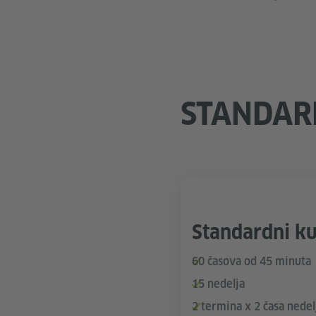
STANDAR
Standardni ku
60 časova od 45 minuta
15 nedelja
2 termina x 2 časa nedel