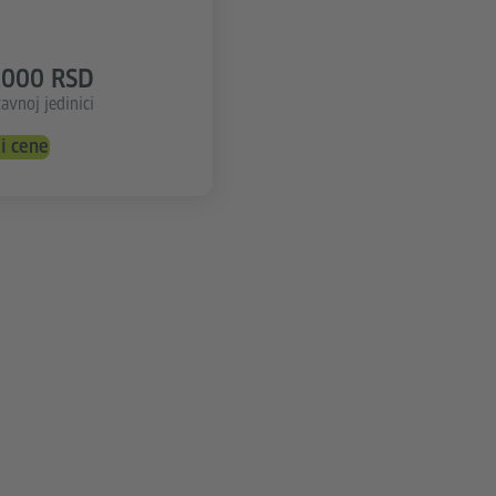
.000 RSD
avnoj jedinici
i cene