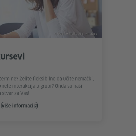
© Goethe-Institut/GettyImages
kursevi
ermine? Želite fleksibilno da učite nemački,
eknete interakcija u grupi? Onda su naši
 stvar za Vas!
Više informacija