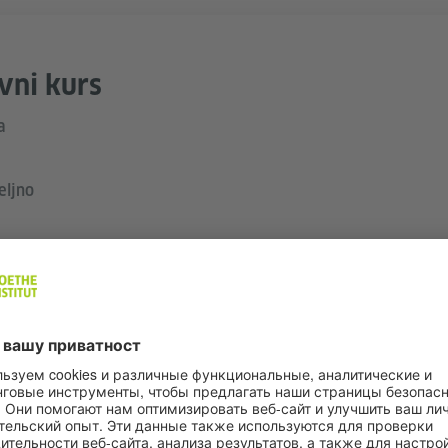
vni kurs
a
eljno
VIŠE DETALJA