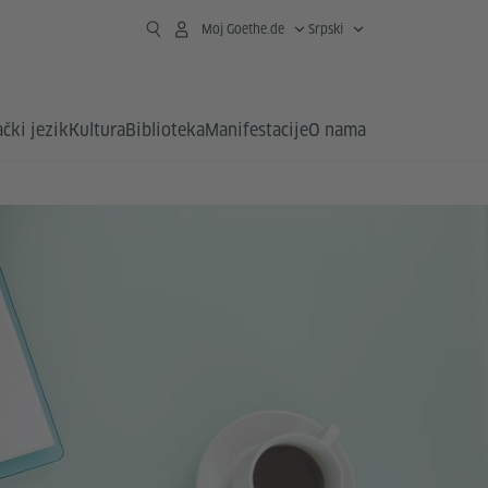
Moj Goethe.de
Srpski
čki jezik
Kultura
Biblioteka
Manifestacije
O nama