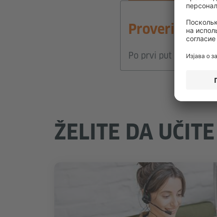
Proverite svo
Po prvi put pohađate ku
ŽELITE DA UČITE