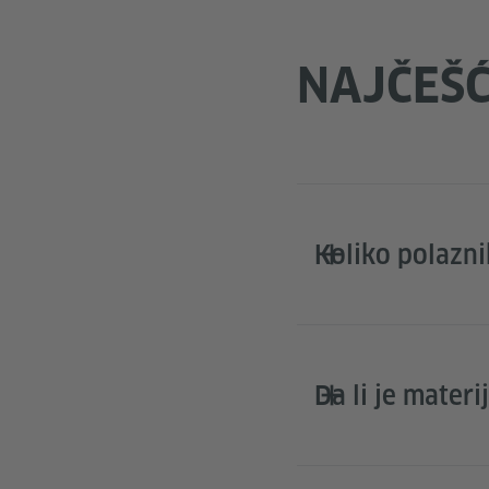
NAJČEŠĆ
Koliko polazni
Da li je materi