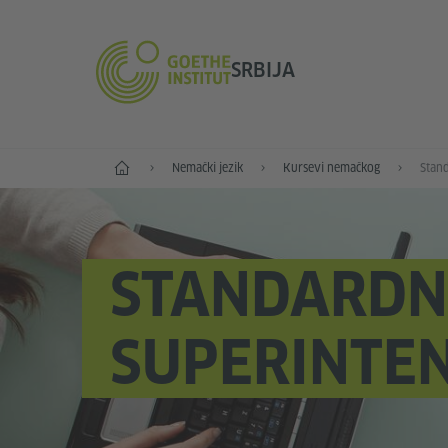
SRBIJA
Početak
Nemački jezik
Kursevi nemačkog
STANDARDNI
SUPERINTEN