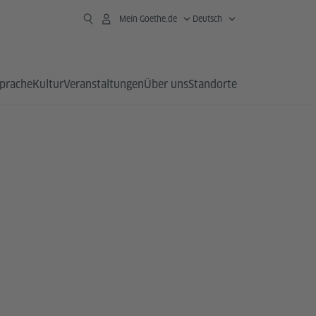
Mein Goethe.de
Deutsch
prache
Kultur
Veranstaltungen
Über uns
Standorte