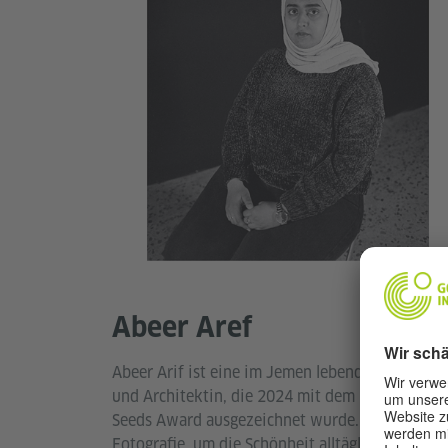
Abeer Aref
Abeer Arif ist eine im Jemen lebende Künstlerin
und Architektin, die 2024 mit dem Prince Claus
Seeds Award ausgezeichnet wurde. Abeer nutzt
Fotografie, um die Schönheit alltäglicher