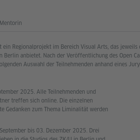
TABLAUF
Mentorin
 Berlin anbietet. Nach der Veröffentlichung des Open Ca
olgenden Auswahl der Teilnehmenden anhand eines Jury-
eptember 2025. Alle Teilnehmenden und
ner treffen sich online. Die einzelnen
ste Gedanken zum Thema Liminalität werden
. September bis 03. Dezember 2025. Drei
iehen in die Studios des ZK/U in Berlin und