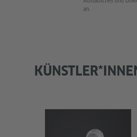
Austausches und Disku
an.
KÜNSTLER*INNE