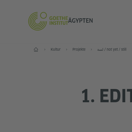
ÄGYPTEN
Start
Kultur
Projekte
لسة / not yet / still
1. EDI