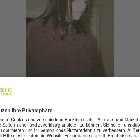
Aya Abdallah
E
Aya Abdallah ist bildende Künstlerin und
Di
Architektin und lebt in Beirut. In ihrer Arbeit mit
Ma
Text und Bild (bewegt und unbewegt) untersucht
Ge
sie derzeit die Trauerarbeit, die mit der
ve