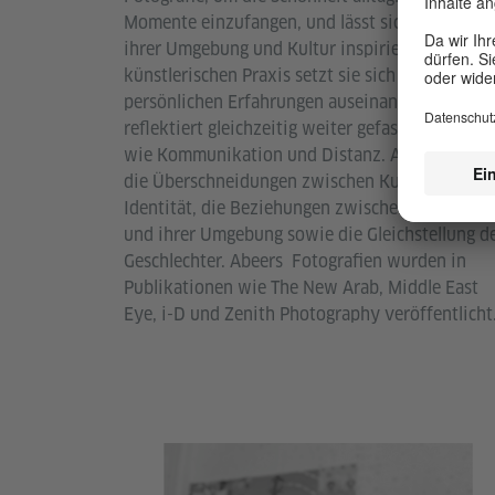
Momente einzufangen, und lässt sich dabei von
ihrer Umgebung und Kultur inspirieren. In ihrer
künstlerischen Praxis setzt sie sich mit ihren
persönlichen Erfahrungen auseinander und
reflektiert gleichzeitig weiter gefasste Themen
wie Kommunikation und Distanz. Abeer erforsc
die Überschneidungen zwischen Kultur und
Identität, die Beziehungen zwischen Menschen
und ihrer Umgebung sowie die Gleichstellung d
Geschlechter. Abeers Fotografien wurden in
Publikationen wie The New Arab, Middle East
Eye, i-D und Zenith Photography veröffentlicht