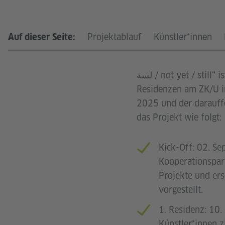
PROJEK
Projektablauf
Künstler*innen
Auf dieser Seite:
لسة / not yet / still“ ist ein Regionalprojekt im Bereich Visual Arts, das jeweils dreimonatige
Residenzen am ZK/U in
2025 und der darauff
das Projekt wie folgt:
Kick-Off: 02. S
Kooperationspart
Projekte und er
vorgestellt.
1. Residenz: 10
Künstler*innen z