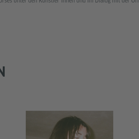
rses unter den Künstler*innen und im Dialog mit der Öffe
N