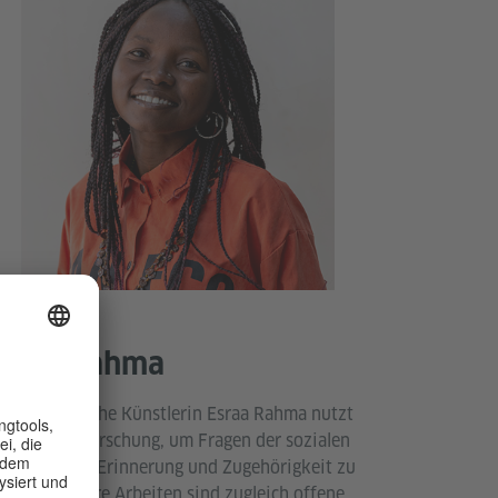
sraa Rahma
e sudanesische Künstlerin Esraa Rahma nutzt
lerei und Forschung, um Fragen der sozialen
rechtigkeit, Erinnerung und Zugehörigkeit zu
rhandeln. Ihre Arbeiten sind zugleich offene