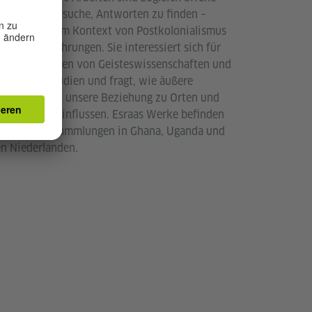
agen und Versuche, Antworten zu finden –
sbesondere im Kontext von Postkolonialismus
d Krisenerfahrungen. Sie interessiert sich für
e Schnittstellen von Geisteswissenschaften und
innerungsstudien und fragt, wie äußere
ränderungen unsere Beziehung zu Orten und
m Leben beeinflussen. Esraas Werke befinden
ch in Privatsammlungen in Ghana, Uganda und
n Niederlanden.