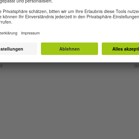
Rekonstruktion zerstörter Grabsteine auf den
Fr
Friedhöfen der Grenzdörfer im Süden des Libanon
in
verbunden ist, und betrachtet dabei, wie
un
Trauerrituale zu Formen des Verweilens werden.
di
Sie hat einen MFA in Digital+Media von der
Er
ht
Rhode Island School of Design (2024) und war
Ve
Stipendiatin des Home Workspace Program von
zu
Ashkal Alwan (2025).
si
er
de
.