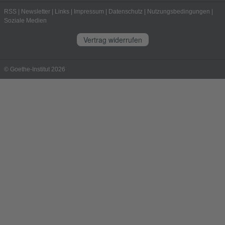
RSS
|
Newsletter
|
Links
|
Impressum
|
Datenschutz
|
Nutzungsbedingungen
|
Soziale Medien
Vertrag widerrufen
© Goethe-Institut 2026