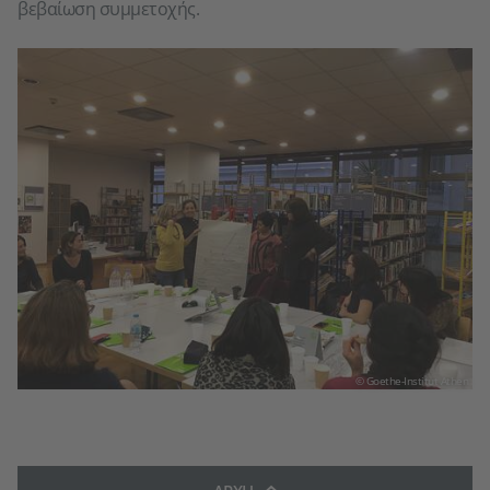
βεβαίωση συμμετοχής.
© Goethe-Institut Athen