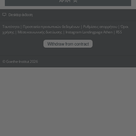
ΑΡΧΉ
Desktop έκδοση
Ταυτότητα
|
Προστασία προσωπικών δεδομένων
|
Ρυθμίσεις απορρήτου
|
Όροι
χρήσης
|
Μέσα κοινωνικής δικτύωσης
|
Instagram Landingpage Athen
|
RSS
Withdraw from contract
© Goethe-Institut 2026