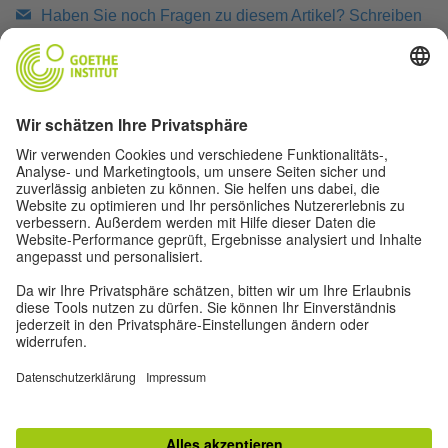
Haben Sie noch Fragen zu diesem Artikel? Schreiben
Sie uns!
Artikel drucken
LINKS ZUM THEMA
TOP
Zur klassischen Ansicht
Impressum
|
Datenschutz
|
Nutzungsbedingungen
|
RSS
|
Newsletter
|
Soziale