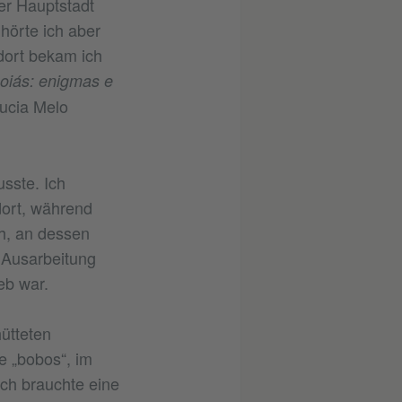
der Hauptstadt
örte ich aber
 dort bekam ich
oiás: enigmas e
ucia Melo
usste. Ich
dort, während
h, an dessen
r Ausarbeitung
eb war.
ütteten
e „bobos“, im
Ich brauchte eine