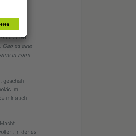
urellen
 Es ist Teil
türlich die
. Gab es eine
hema in Form
n, geschah
Goiás im
de mir auch
 Macht
llen, in der es