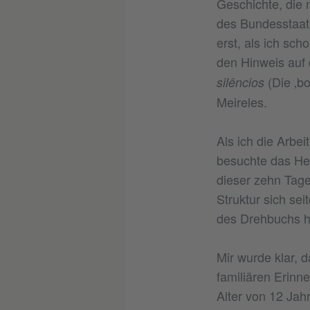
Geschichte, die m
des Bundesstaat
erst, als ich sch
den Hinweis auf 
(Die ‚b
silêncios
Meireles.
Als ich die Arbei
besuchte das Hei
dieser zehn Tage
Struktur sich sei
des Drehbuchs her
Mir wurde klar, 
familiären Erinn
Alter von 12 Jahr