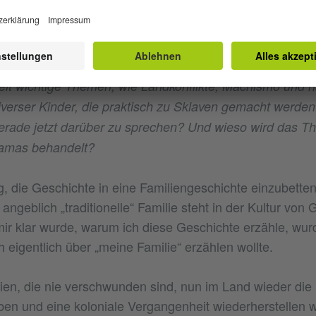
haischem Katholizismus, makabren Geschichten und kult
wie etwa die Feuerprozession ganz am Anfang des Films.
.
lt wichtige Themen, wie Landkonflikte, Machismo und na
verser Kinder, die praktisch zu Sklaven gemacht werden
erade jetzt darüber zu sprechen? Und wieso wird das T
ramas behandelt?
, die Geschichte in eine Familiengeschichte einzubette
angeblich „traditionelle“ Familie steht in der Kultur von 
 mir klar wurde, warum ich diese Geschichte erzähle, wur
 eigentlich über „meine Familie“ erzählen wollte.
ien, die nie verschwunden sind, nun im Land wieder die
 und eine koloniale Vergangenheit wiederherstellen wo