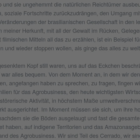
 und sie ungehemmt die natürlichen Reichtümer ausbeut
, soziale Fortschritte zurückzudrängen, den Umgang mit
Veränderungen der brasilianischen Gesellschaft in den le
 meiner Herkunft, mit all der Gewalt im Rücken, Gelegen
 filmischen Mitteln all das zu erzählen, ist ein Beispiel f
n und wieder stoppen wollen, als ginge das alles zu weit
gesenktem Kopf still waren, uns auf das Eckchen beschrä
 war alles bequem. Von dem Moment an, in dem wir den
en, angefangen haben zu sprechen, zu fragen, fingen wir
lien für das Agrobusiness, den heute wichtigsten Wirts
störerische Aktivität, in höchstem Maße umweltverschm
t ausgerichtet. Im Moment müssen sie sich, um ihre hoh
 nachdem sie die Böden ausgelaugt und fast die gesamt
et haben, auf indigene Territorien und das Amazonasge
land des Agrobusiness. Wir sind Teil des Cerrado, wir s