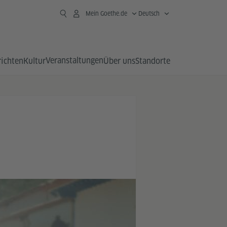
Mein Goethe.de
Deutsch
Veranstaltungen
richten
Kultur
Über uns
Standorte