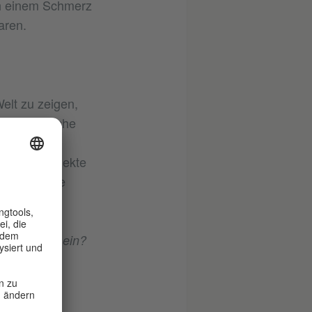
ich einem Schmerz
aren.
elt zu zeigen,
 künstlerische
ergruppen,
ubliche Projekte
 selbst, die
 Erzählung ein?
ichen
kulturelles