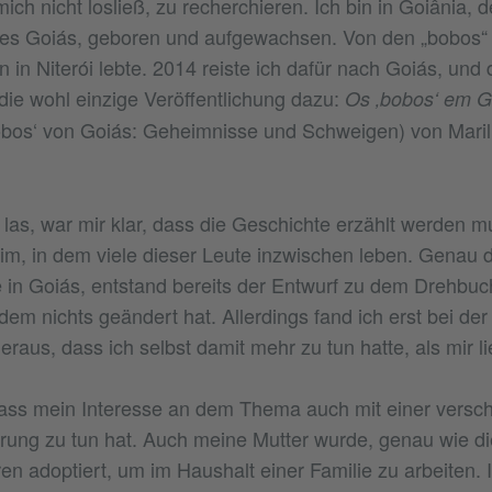
ich nicht losließ, zu recherchieren. Ich bin in Goiânia, 
es Goiás, geboren und aufgewachsen. Von den „bobos“ h
on in Niterói lebte. 2014 reiste ich dafür nach Goiás, und
die wohl einzige Veröffentlichung dazu:
Os ‚bobos‘ em G
obos‘ von Goiás: Geheimnisse und Schweigen) von Maril
t las, war mir klar, dass die Geschichte erzählt werden m
m, in dem viele dieser Leute inzwischen leben. Genau 
 in Goiás, entstand bereits der Entwurf zu dem Drehbuc
tdem nichts geändert hat. Allerdings fand ich erst bei de
aus, dass ich selbst damit mehr zu tun hatte, als mir li
dass mein Interesse an dem Thema auch mit einer versch
erung zu tun hat. Auch meine Mutter wurde, genau wie di
en adoptiert, um im Haushalt einer Familie zu arbeiten. 