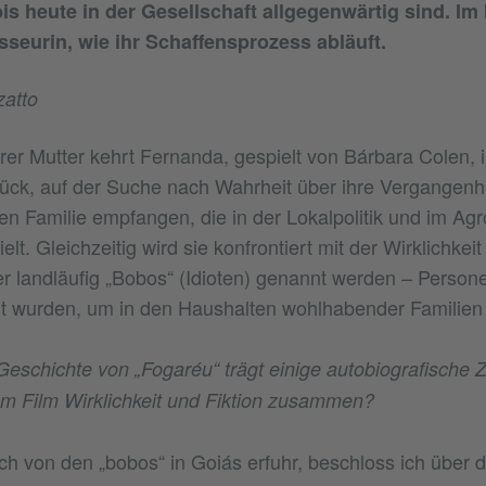
bis heute in der Gesellschaft allgegenwärtig sind. Im
sseurin, wie ihr Schaffensprozess abläuft.
atto
er Mutter kehrt Fernanda, gespielt von Bárbara Colen, i
ück, auf der Suche nach Wahrheit über ihre Vergangenhe
ven Familie empfangen, die in der Lokalpolitik und im Ag
ielt. Gleichzeitig wird sie konfrontiert mit der Wirklichkei
er landläufig „Bobos“ (Idioten) genannt werden – Persone
rt wurden, um in den Haushalten wohlhabender Familien 
Geschichte von „Fogaréu“ trägt einige autobiografische
em Film Wirklichkeit und Fiktion zusammen?
h von den „bobos“ in Goiás erfuhr, beschloss ich über 