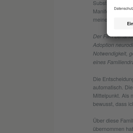
Substrat aus arc
Manifestationen 
meiner Weltsicht
Der Film behande
Adoption neurodi
Notwendigkeit, g
eines Familiend
Die Entscheidung
automatisch. Die 
Mittelpunkt. Als
bewusst, dass ich
Über diese Famil
übernommen haben