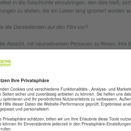
elbst in die Geschichte einzubringen, den dies hieß, s
zungen zu stellen, die ein Leben lang ignoriert worden w
ie die Darstellenden auf den Film vor?
die Absicht, mit neurodiversen Personen zu filmen, ihre W
 ihre Gegenwart. Zu zeigen, welche neuen Impulse sie in
ngen können. Ich machte mich auf die Suche nach Theat
tituten und Schulen für Neurodiverse und stieß auf ungla
erte Schauspieler*innen. Im Zuge dessen begann ich auch
anderen Perspektive zu sehen.
d brachten Sie dann die fantastischen Elemente in die
 ist in der Kultur von Goiás allgegenwärtig, in der mündl
t es oft um Übernatürliches und Aberglauben. Es ist ein 