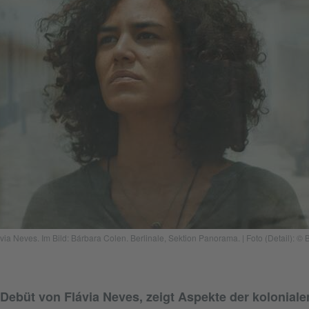
via Neves. Im Bild: Bárbara Colen. Berlinale, Sektion Panorama. | Foto (Detail): ©
Debüt von Flávia Neves, zeigt Aspekte der kolonial