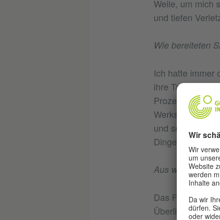
Weile, um mich s
und tiefen Verlet
Wie bereiteten S
Ich hatte immer 
ihre Talente und
Prozesse einbri
Werkstätten, Ins
und sehr talenti
Dinge aus einer 
Aus welchem Grun
Das Fantastische
Überlieferung geh