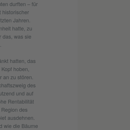
en durften – für
 historischer
tzten Jahren.
heit hatte, zu
ür das, was sie
.
nkt hatten, das
 Kopf hoben,
 an zu stören.
chaftszweig des
utzend und auf
e Rentabilität
e Region des
biet ausdehnen.
ind wie die Bäume