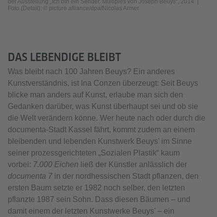
der Ausstellung „Ich bin ein Sender. Multiples von Joseph Beuys“, 2014. |
Foto (Detail): © picture alliance/dpa/Nicolas Armer
DAS LEBENDIGE BLEIBT
Was bleibt nach 100 Jahren Beuys? Ein anderes
Kunstverständnis, ist Ina Conzen überzeugt: Seit Beuys
blicke man anders auf Kunst, erlaube man sich den
Gedanken darüber, was Kunst überhaupt sei und ob sie
die Welt verändern könne. Wer heute nach oder durch die
documenta-Stadt Kassel fährt, kommt zudem an einem
bleibenden und lebenden Kunstwerk Beuys’ im Sinne
seiner prozessgerichteten „Sozialen Plastik“ kaum
vorbei:
7.000 Eichen
ließ der Künstler anlässlich der
documenta 7
in der nordhessischen Stadt pflanzen, den
ersten Baum setzte er 1982 noch selber, den letzten
pflanzte 1987 sein Sohn. Dass diesen Bäumen – und
damit einem der letzten Kunstwerke Beuys’ – ein