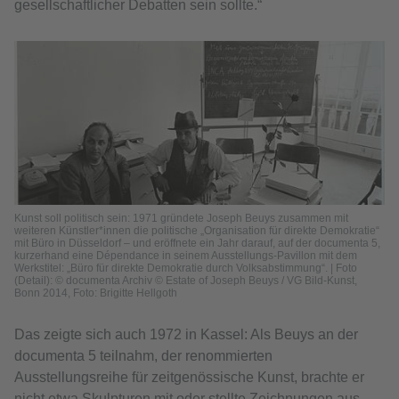
gesellschaftlicher Debatten sein sollte.“
Kunst soll politisch sein: 1971 gründete Joseph Beuys zusammen mit
weiteren Künstler*innen die politische „Organisation für direkte Demokratie“
mit Büro in Düsseldorf – und eröffnete ein Jahr darauf, auf der documenta 5,
kurzerhand eine Dépendance in seinem Ausstellungs-Pavillon mit dem
Werkstitel: „Büro für direkte Demokratie durch Volksabstimmung“. | Foto
(Detail): © documenta Archiv © Estate of Joseph Beuys / VG Bild-Kunst,
Bonn 2014, Foto: Brigitte Hellgoth
Das zeigte sich auch 1972 in Kassel: Als Beuys an der
documenta 5 teilnahm, der renommierten
Ausstellungsreihe für zeitgenössische Kunst, brachte er
nicht etwa Skulpturen mit oder stellte Zeichnungen aus,