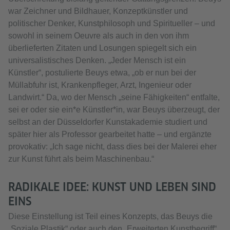
war Zeichner und Bildhauer, Konzeptkünstler und
politischer Denker, Kunstphilosoph und Spiritueller – und
sowohl in seinem Oeuvre als auch in den von ihm
überlieferten Zitaten und Losungen spiegelt sich ein
universalistisches Denken. „Jeder Mensch ist ein
Künstler“, postulierte Beuys etwa, „ob er nun bei der
Müllabfuhr ist, Krankenpfleger, Arzt, Ingenieur oder
Landwirt.“ Da, wo der Mensch „seine Fähigkeiten“ entfalte,
sei er oder sie ein*e Künstler*in, war Beuys überzeugt, der
selbst an der Düsseldorfer Kunstakademie studiert und
später hier als Professor gearbeitet hatte – und ergänzte
provokativ: „Ich sage nicht, dass dies bei der Malerei eher
zur Kunst führt als beim Maschinenbau.“
RADIKALE IDEE: KUNST UND LEBEN SIND
EINS
Diese Einstellung ist Teil eines Konzepts, das Beuys die
„Soziale Plastik“ oder auch den „Erweiterten Kunstbegriff“