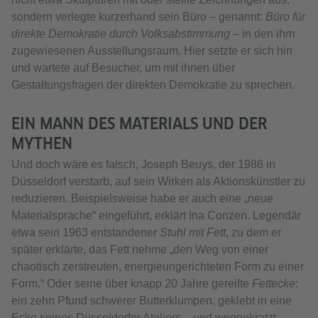
sondern verlegte kurzerhand sein Büro – genannt:
Büro für
direkte Demokratie durch Volksabstimmung
– in den ihm
zugewiesenen Ausstellungsraum. Hier setzte er sich hin
und wartete auf Besucher, um mit ihnen über
Gestaltungsfragen der direkten Demokratie zu sprechen.
EIN MANN DES MATERIALS UND DER
MYTHEN
Und doch wäre es falsch, Joseph Beuys, der 1986 in
Düsseldorf verstarb, auf sein Wirken als Aktionskünstler zu
reduzieren. Beispielsweise habe er auch eine „neue
Materialsprache“ eingeführt, erklärt Ina Conzen. Legendär
etwa sein 1963 entstandener
Stuhl mit Fett
, zu dem er
später erklärte, das Fett nehme „den Weg von einer
chaotisch zerstreuten, energieungerichteten Form zu einer
Form.“ Oder seine über knapp 20 Jahre gereifte
Fettecke
:
ein zehn Pfund schwerer Butterklumpen, geklebt in eine
Ecke seines Düsseldorfer Ateliers – und weggekratzt