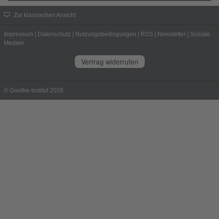
Zur klassischen Ansicht
Impressum
|
Datenschutz
|
Nutzungsbedingungen
|
RSS
|
Newsletter
|
Soziale
Medien
Vertrag widerrufen
© Goethe-Institut 2026