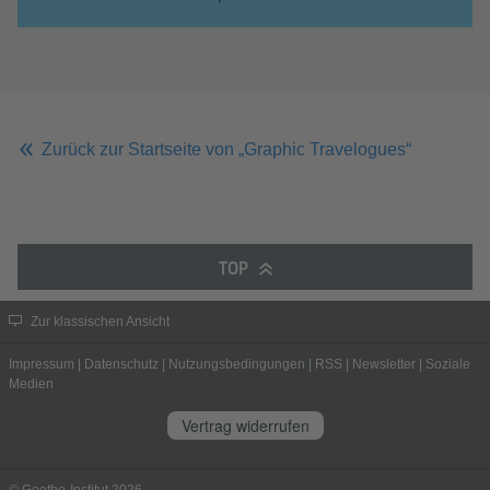
Zurück zur Startseite von „Graphic Travelogues“
TOP
Zur klassischen Ansicht
Impressum
|
Datenschutz
|
Nutzungsbedingungen
|
RSS
|
Newsletter
|
Soziale
Medien
Vertrag widerrufen