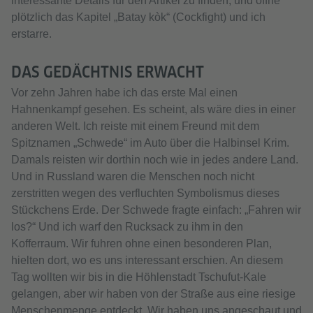
interessante Details für den Artikel zu finden, und öffne
plötzlich das Kapitel „Batay kòk“ (Cockfight) und ich
erstarre.
DAS GEDÄCHTNIS ERWACHT
Vor zehn Jahren habe ich das erste Mal einen
Hahnenkampf gesehen. Es scheint, als wäre dies in einer
anderen Welt. Ich reiste mit einem Freund mit dem
Spitznamen „Schwede“ im Auto über die Halbinsel Krim.
Damals reisten wir dorthin noch wie in jedes andere Land.
Und in Russland waren die Menschen noch nicht
zerstritten wegen des verfluchten Symbolismus dieses
Stückchens Erde. Der Schwede fragte einfach: „Fahren wir
los?“ Und ich warf den Rucksack zu ihm in den
Kofferraum. Wir fuhren ohne einen besonderen Plan,
hielten dort, wo es uns interessant erschien. An diesem
Tag wollten wir bis in die Höhlenstadt Tschufut-Kale
gelangen, aber wir haben von der Straße aus eine riesige
Menschenmenge entdeckt. Wir haben uns angeschaut und