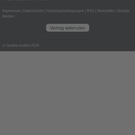
Impressum
|
Datenschutz
|
Nutzungsbedingungen
|
RSS
|
Newsletter
|
Soziale
Medien
Vertrag widerrufen
© Goethe-Institut 2026