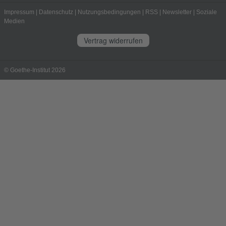
Impressum
|
Datenschutz
|
Nutzungsbedingungen
|
RSS
|
Newsletter
|
Soziale
Medien
Vertrag widerrufen
© Goethe-Institut 2026