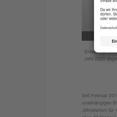
Entwurf für di
Jahr 2020 abge
Seit Februar 201
unabhängigen Bi
„Ministerium für 
etwa 70 Prozent 