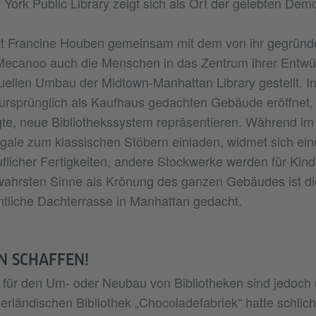
York Public Library zeigt sich als Ort der gelebten Demo
t Francine Houben gemeinsam mit dem von ihr gegründ
Mecanoo auch die Menschen in das Zentrum ihrer Entwür
ktuellen Umbau der Midtown-Manhattan Library gestellt. I
ursprünglich als Kaufhaus gedachten Gebäude eröffnet, 
gte, neue Bibliothekssystem repräsentieren. Während i
gale zum klassischen Stöbern einladen, widmet sich ei
licher Fertigkeiten, andere Stockwerke werden für Kin
 wahrsten Sinne als Krönung des ganzen Gebäudes ist die
ntliche Dachterrasse in Manhattan gedacht.
N SCHAFFEN!
 für den Um- oder Neubau von Bibliotheken sind jedoch u
rländischen Bibliothek „Chocoladefabriek“ hatte schlicht