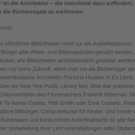
r ist die Architektur – die manchmal dazu auffordert, 
die Bücherregale zu erklimmen.
rovic
 öffentliche Bibliotheken nicht nur als Ausleihstationen,
r Bürger aller Alters- und Bildungsstufen genutzt werden
rüber, wie Bibliotheken architektonisch gestaltet werden 
en nur keine Zukunft, wenn man sie als Bücherlager sieht
ederländische Architektin Francine Houben in
,
Ex Libris
ber die New York Public Library fest. Was das praktisch 
 Dokumentation des Filmemachers Frederik Wiseman. Ma
 Ta-Nehisi Coates, Patti Smith oder Elvis Costello. Klas
ältere Mitbürger. Computerkurse für Kinder. Und immer 
Ruheoasen und konsumfreie Aufenthaltsorte für alle Ne
der Vorbereitung ihrer Lehrveranstaltungen oder Obdach