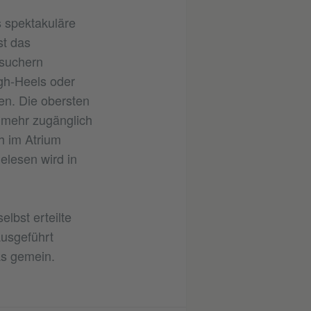
 spektakuläre
st das
esuchern
igh-Heels oder
den. Die obersten
 mehr zugänglich
h im Atrium
elesen wird in
elbst erteilte
ausgeführt
as gemein.