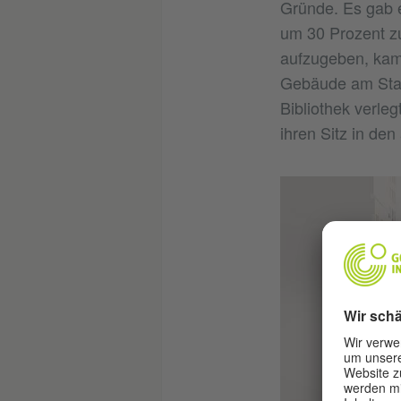
Gründe. Es gab 
um 30 Prozent zu
aufzugeben, kam 
Gebäude am Stad
Bibliothek verle
ihren Sitz in den