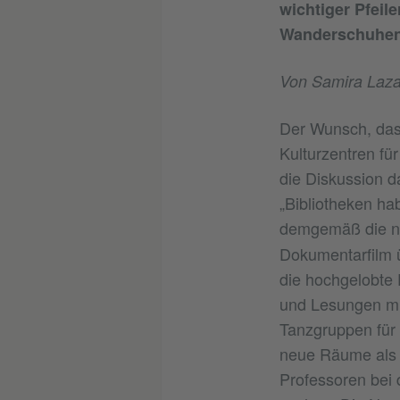
wichtiger Pfeile
Wanderschuhen 
Von Samira Laza
Der Wunsch, dass
Kulturzentren fü
die Diskussion da
„Bibliotheken hab
demgemäß die ni
Dokumentarfilm ü
die hochgelobte
und Lesungen mit
Tanzgruppen für 
neue Räume als 
Professoren bei 