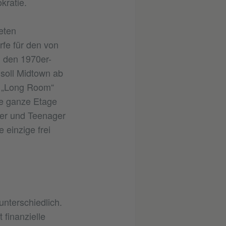
kratie.
eten
fe für den von
n den 1970er-
soll Midtown ab
m „Long Room“
ne ganze Etage
der und Teenager
 einzige frei
nterschiedlich.
 finanzielle