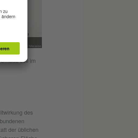
Foto (Ausschnitt): © Mecanoo
 Umbau soll im
itwirkung des
erbundenen
tatt der üblichen
fügbaren Fläche.