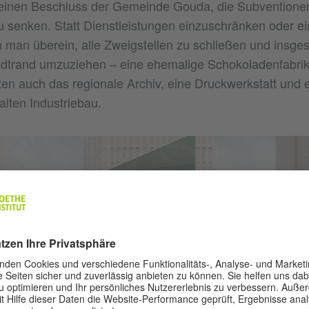
einen Beschluss der Gemeinde Gouda, die Subventionen 
 senken. Statt Dienstleistungen einzuschränken oder ein
man überein, alle Zweigstellen zu schließen und insges
trand umzuziehen – eine ehemalige Schokoladenfabrik.
gten auch das regionale Archiv, eine Druckwerkstatt und
 alten Industriebau.