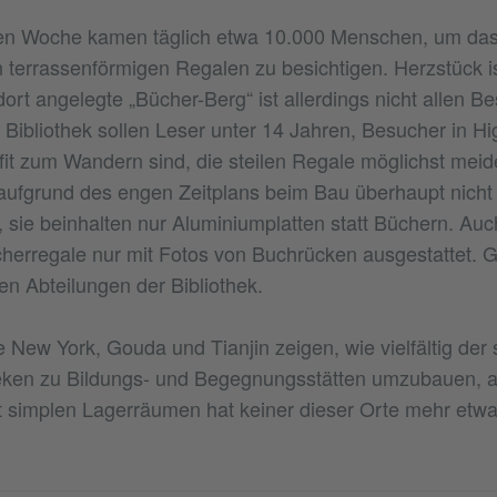
sten Woche kamen täglich etwa 10.000 Menschen, um das
terrassenförmigen Regalen zu besichtigen. Herzstück i
ort angelegte „Bücher-Berg“ ist allerdings nicht allen B
t Bibliothek sollen Leser unter 14 Jahren, Besucher in H
t fit zum Wandern sind, die steilen Regale möglichst mei
aufgrund des engen Zeitplans beim Bau überhaupt nicht
sie beinhalten nur Aluminiumplatten statt Büchern. Auc
herregale nur mit Fotos von Buchrücken ausgestattet. G
ren Abteilungen der Bibliothek.
e New York, Gouda und Tianjin zeigen, wie vielfältig der s
heken zu Bildungs- und Begegnungsstätten umzubauen, 
t simplen Lagerräumen hat keiner dieser Orte mehr etw