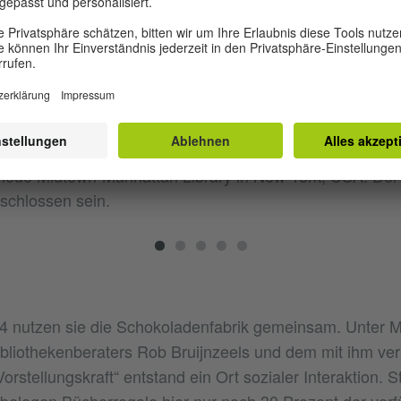
e neue Midtown-Manhattan Library in New York, USA. Der
schlossen sein.
4 nutzen sie die Schokoladenfabrik gemeinsam. Unter M
bliothekenberaters Rob Bruijnzeels und dem mit ihm v
Vorstellungskraft“ entstand ein Ort sozialer Interaktion. S
belegen Bücherregale hier nur noch 30 Prozent der ver