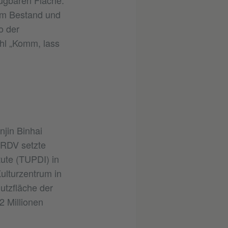
dem Bestand und
o der
hl „Komm, lass
njin Binhai
VRDV setzte
ute (TUPDI) in
ulturzentrum in
Nutzfläche der
2 Millionen