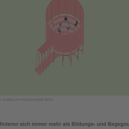
m Auftrag von Kulturprojekte Berlin
finieren sich immer mehr als Bildungs- und Begegnu