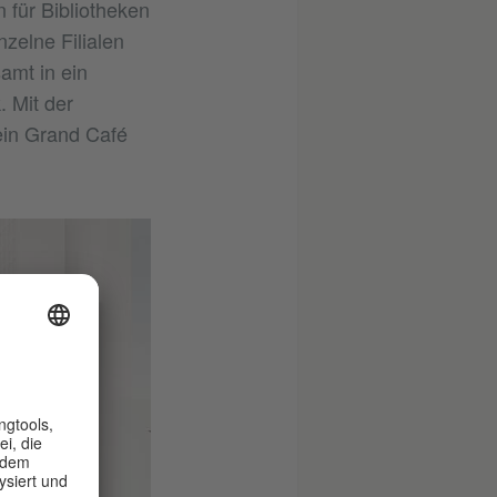
für Bibliotheken
zelne Filialen
amt in ein
 Mit der
 ein Grand Café