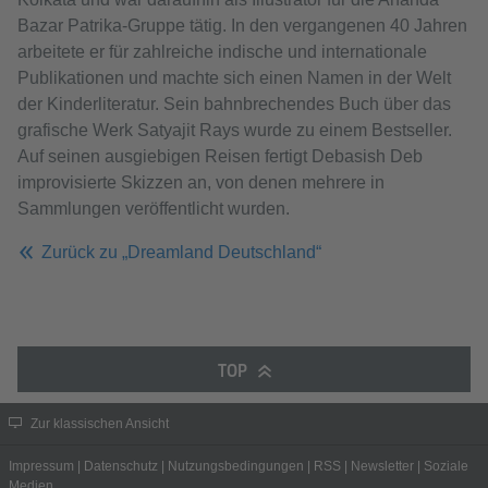
Bazar Patrika-Gruppe tätig. In den vergangenen 40 Jahren
arbeitete er für zahlreiche indische und internationale
Publikationen und machte sich einen Namen in der Welt
der Kinderliteratur. Sein bahnbrechendes Buch über das
grafische Werk Satyajit Rays wurde zu einem Bestseller.
Auf seinen ausgiebigen Reisen fertigt Debasish Deb
improvisierte Skizzen an, von denen mehrere in
Sammlungen veröffentlicht wurden.
Zurück zu „Dreamland Deutschland“
TOP
Zur klassischen Ansicht
Impressum
|
Datenschutz
|
Nutzungsbedingungen
|
RSS
|
Newsletter
|
Soziale
Medien