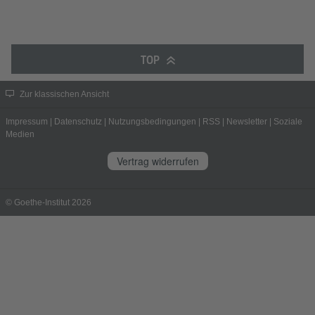
TOP
Zur klassischen Ansicht
Impressum
|
Datenschutz
|
Nutzungsbedingungen
|
RSS
|
Newsletter
|
Soziale
Medien
Vertrag widerrufen
© Goethe-Institut 2026