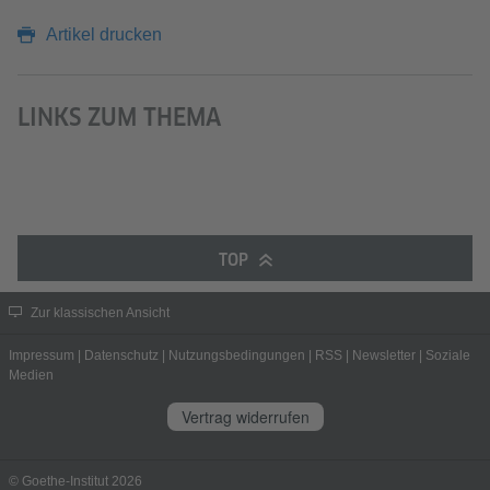
Artikel drucken
LINKS ZUM THEMA
TOP
Zur klassischen Ansicht
Impressum
|
Datenschutz
|
Nutzungsbedingungen
|
RSS
|
Newsletter
|
Soziale
Medien
Vertrag widerrufen
© Goethe-Institut 2026