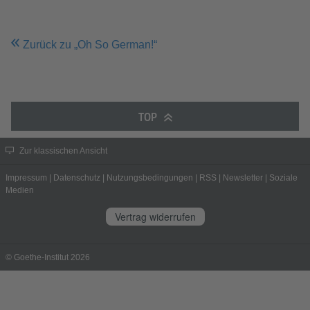
Zurück zu „Oh So German!“
TOP
Zur klassischen Ansicht
Impressum
|
Datenschutz
|
Nutzungsbedingungen
|
RSS
|
Newsletter
|
Soziale
Medien
Vertrag widerrufen
© Goethe-Institut 2026