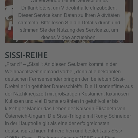
Wir verwenden einen Service eines
Drittanbieters, um Videoinhalte einzubetten.
Dieser Service kann Daten zu Ihren Aktivitäten
sammeln. Bitte lesen Sie die Details durch und
stimmen Sie der Nutzung des Service zu, um
dieses Video anzusehen.
SISSI-REIHE
Mehr Informationen
„Franz!“ – „Sissi!“: An diesen Seufzern kommt in der
Akzeptieren
Weihnachtszeit niemand vorbei, denn alle bekannten
deutschen Fernsehsender bringen den beliebten Sissi-
Dreiteiler in gefühlter Dauerschleife. Die Historienfilme aus
der Nachkriegszeit mit großartigen Kostümen, luxuriösen
Kulissen und viel Drama erzählen in gefühlvoller bis
kitschiger Manier das Leben der Kaiserin Elisabeth von
Österreich-Ungarn. Die Sissi-Trilogie mit Romy Schneider
in der Hauptrolle gilt als eine der erfolgreichsten
deutschsprachigen Filmereihen und besteht aus
Sissi