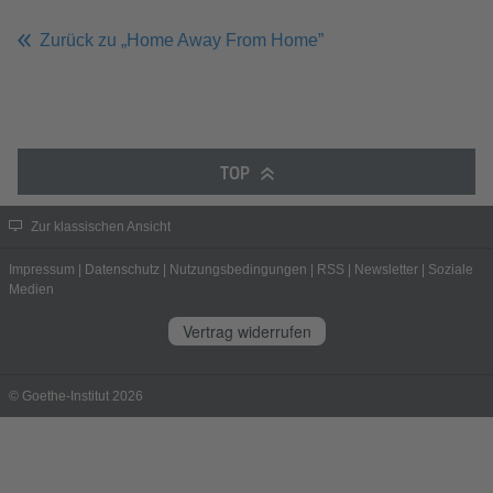
Zurück zu „Home Away From Home”
TOP
Zur klassischen Ansicht
Impressum
|
Datenschutz
|
Nutzungsbedingungen
|
RSS
|
Newsletter
|
Soziale
Medien
Vertrag widerrufen
© Goethe-Institut 2026