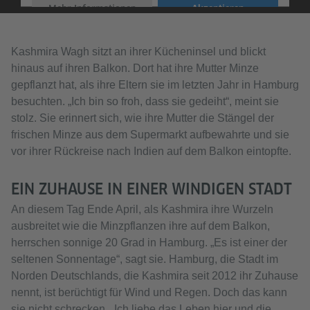
Mehr Informationen
Akzeptieren
Kashmira Wagh sitzt an ihrer Kücheninsel und blickt
hinaus auf ihren Balkon. Dort hat ihre Mutter Minze
gepflanzt hat, als ihre Eltern sie im letzten Jahr in Hamburg
besuchten. „Ich bin so froh, dass sie gedeiht“, meint sie
stolz. Sie erinnert sich, wie ihre Mutter die Stängel der
frischen Minze aus dem Supermarkt aufbewahrte und sie
vor ihrer Rückreise nach Indien auf dem Balkon eintopfte.
EIN ZUHAUSE IN EINER WINDIGEN STADT
An diesem Tag Ende April, als Kashmira ihre Wurzeln
ausbreitet wie die Minzpflanzen ihre auf dem Balkon,
herrschen sonnige 20 Grad in Hamburg. „Es ist einer der
seltenen Sonnentage“, sagt sie. Hamburg, die Stadt im
Norden Deutschlands, die Kashmira seit 2012 ihr Zuhause
nennt, ist berüchtigt für Wind und Regen. Doch das kann
sie nicht schrecken. „Ich liebe das Leben hier und die