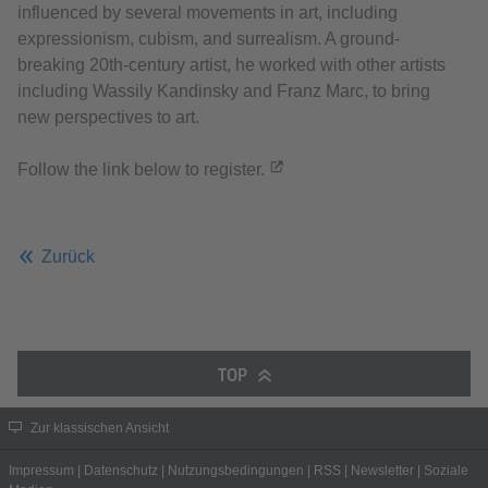
influenced by several movements in art, including
expressionism, cubism, and surrealism. A ground-
breaking 20th-century artist, he worked with other artists
including Wassily Kandinsky and Franz Marc, to bring
new perspectives to art.
Follow the link below to register.
Zurück
TOP
Zur klassischen Ansicht
Impressum
|
Datenschutz
|
Nutzungsbedingungen
|
RSS
|
Newsletter
|
Soziale