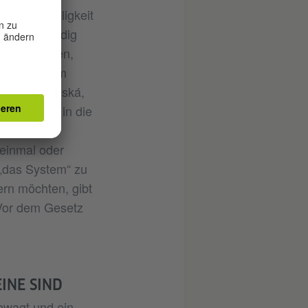
ie Feindseligkeit
rsuche würdig
ie Sie plagen,
r, vor allem
ilena Jesenská,
nlernte und in die
n, auf das
 einmal oder
„das System“ zu
rn möchten, gibt
Vor dem Gesetz
INE SIND
ewagt und ein