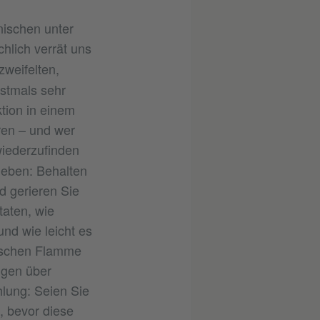
nischen unter
chlich verrät uns
zweifelten,
nstmals sehr
ktion in einem
ren – und wer
wiederzufinden
ieben: Behalten
nd gerieren Sie
taten, wie
nd wie leicht es
arischen Flamme
ngen über
lung: Seien Sie
, bevor diese