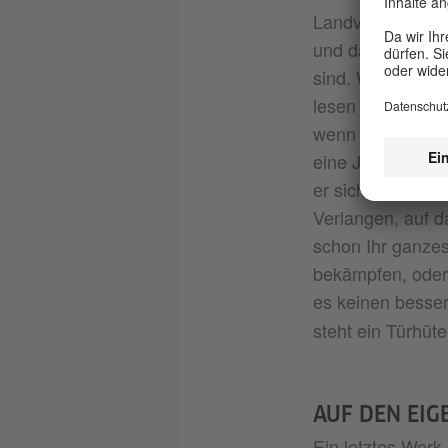
Landvermesser K.
und das Misstra
sind. Wenn es Ih
lesen – oder sch
wenn ein schlimm
eine Journalistin
er sich Hals über
Verlangen, auf d
schon Ihr ganzes
bekämpfen, oder 
es keinen besser
steht ein Türhüte
AUF DEN EIG
Ein letztes Werk