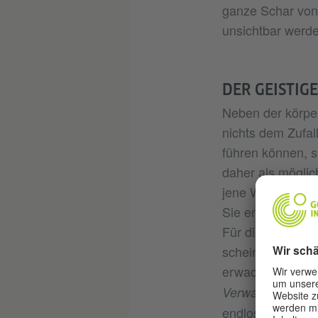
ganze Schar von 
unsichtbar werde
DER GEISTIG
Neben der körper
nichts dem Zufal
führen können, s
daher als möglich
jene Werke Kafka
Sie endgültig zur
Für die Tage, an 
scheint, ist der 
erwachen und im
. O
Verwandlung
endloser Bürokra