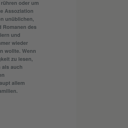
u rühren oder um
te Assoziation
n unüblichen,
nd Romanen des
eiern und
mmer wieder
en wollte. Wenn
keit zu lesen,
 als auch
en
aupt allem
milien.