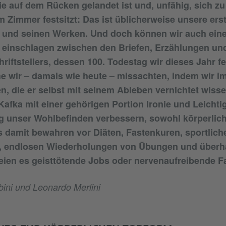
ie auf dem Rücken gelandet ist und, unfähig, sich z
im Zimmer festsitzt: Das ist üblicherweise unsere ers
a und seinen Werken. Und doch können wir auch eine
 einschlagen zwischen den Briefen, Erzählungen u
iftstellers, dessen 100. Todestag wir dieses Jahr f
 wir – damals wie heute – missachten, indem wir i
en, die er selbst mit seinem Ableben vernichtet wiss
Kafka mit einer gehörigen Portion Ironie und Leichtig
g unser Wohlbefinden verbessern, sowohl körperlich
s damit bewahren vor Diäten, Fastenkuren, sportlich
 endlosen Wiederholungen von Übungen und überh
ien es geisttötende Jobs oder nervenaufreibende Fa
ini und Leonardo Merlini