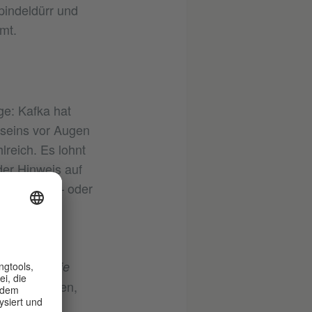
pindeldürr und
mt.
ge: Kafka hat
aseins vor Augen
reich. Es lohnt
der Hinweis auf
en können – oder
h zu laufen
ziefer zu
 Sie also
Die
 Kolleg*innen,
mand den