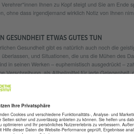
Verehrer*innen Ihnen zu Kopf steigt und Sie am Ende s
n, ohne dass irgendjemand wirklich Notiz von Ihnen nim
EN GESUNDHEIT ETWAS GUTES TUN
lichen Gesundheit gibt es natürlich auch noch die geisti
l überlassen, und Situationen, die uns die Mühen des D
ind in seinen Werken – euphemistisch ausgedrückt – zahl
e Verschreibung, als Allheilmittel für jede Gelegenheit, 
s, die Ihnen in einer schwierigen Lage am ehesten helf
 Verzweiflung treiben.
denen wir uns selbst nicht leiden können und alles falsc
Vergleich mit der Vorstellung, wie Gregor Samsa als Unge
 eigenen Zimmer gefangen zu sein, unschlagbar: Lesen
der haben Sie mit Mobbing am Arbeitsplatz, unmöglichen
tie zu kämpfen? Nichts besser als
, wo nie
Das Schloss