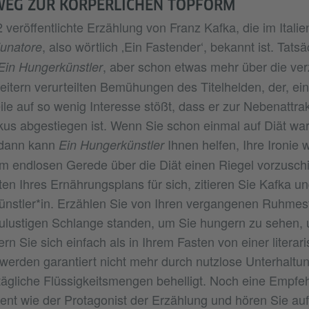
WEG ZUR KÖRPERLICHEN TOPFORM
 veröffentlichte Erzählung von Franz Kafka, die im Italie
, also wörtlich ‚Ein Fastender‘, bekannt ist. Tatsä
iunatore
, aber schon etwas mehr über die ver
Ein Hungerkünstler
heitern verurteilten Bemühungen des Titelhelden, der, ei
eile auf so wenig Interesse stößt, dass er zur Nebenattra
irkus abgestiegen ist. Wenn Sie schon einmal auf Diät wa
 dann kann
Ihnen helfen, Ihre Ironie 
Ein Hungerkünstler
m endlosen Gerede über die Diät einen Riegel vorzusch
ten Ihres Ernährungsplans für sich, zitieren Sie Kafka u
ünstler*in. Erzählen Sie von Ihren vergangenen Ruhmes
lustigen Schlange standen, um Sie hungern zu sehen, u
dern Sie sich einfach als in Ihrem Fasten von einer liter
 werden garantiert nicht mehr durch nutzlose Unterhaltu
gliche Flüssigkeitsmengen behelligt. Noch eine Empfeh
ent wie der Protagonist der Erzählung und hören Sie auf