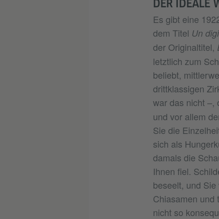
DER IDEALE 
Es gibt eine 1922
dem Titel
Un dig
der Originaltitel,
letztlich zum Sc
beliebt, mittlerw
drittklassigen Z
war das nicht –,
und vor allem de
Sie die Einzelhei
sich als Hungerk
damals die Schau
Ihnen fiel. Schil
beseelt, und Sie
Chiasamen und tä
nicht so konsequ